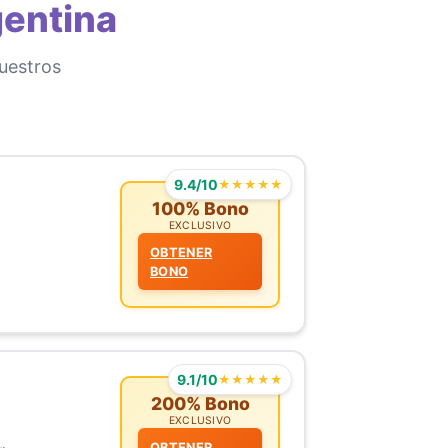
gentina
uestros
9.4/10
★★★★★
100% Bono
EXCLUSIVO
OBTENER
BONO
9.1/10
★★★★★
200% Bono
EXCLUSIVO
OBTENER