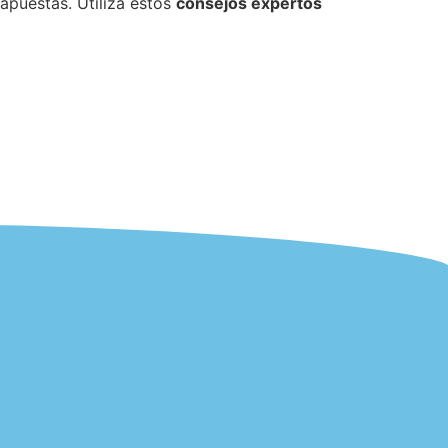
 apuestas. Utiliza estos
consejos expertos