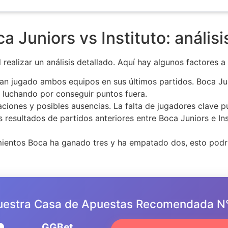
Juniors vs Instituto: análisis
l realizar un análisis detallado. Aquí hay algunos factores a
 jugado ambos equipos en sus últimos partidos. Boca Ju
r luchando por conseguir puntos fuera.
eaciones y posibles ausencias. La falta de jugadores clave p
 resultados de partidos anteriores entre Boca Juniors e Ins
amientos Boca ha ganado tres y ha empatado dos, esto podr
uestra Casa de Apuestas Recomendada N
GGBet