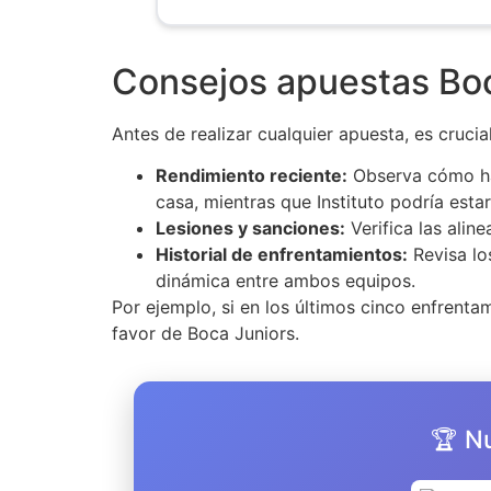
Consejos apuestas Boca 
Antes de realizar cualquier apuesta, es crucia
Rendimiento reciente:
Observa cómo han
casa, mientras que Instituto podría esta
Lesiones y sanciones:
Verifica las alin
Historial de enfrentamientos:
Revisa los
dinámica entre ambos equipos.
Por ejemplo, si en los últimos cinco enfrent
favor de Boca Juniors.
🏆 N