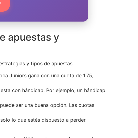
O
de apuestas y
strategias y tipos de apuestas:
oca Juniors gana con una cuota de 1.75,
esta con hándicap. Por ejemplo, un hándicap
 puede ser una buena opción. Las cuotas
solo lo que estés dispuesto a perder.