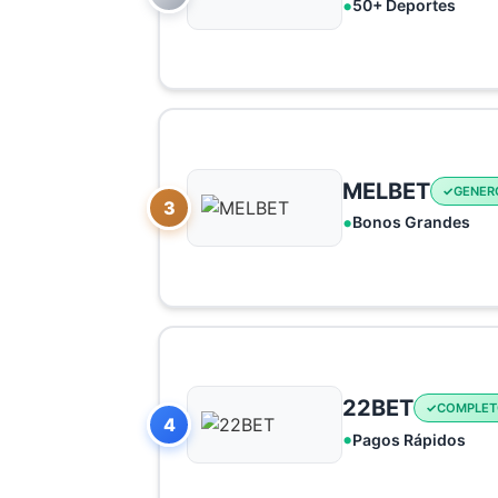
50+ Deportes
MELBET
GENER
3
Bonos Grandes
22BET
COMPLE
4
Pagos Rápidos