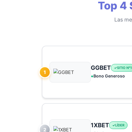
Top 4 
Las me
GGBET
SITIO N°1
1
Bono Generoso
1XBET
LÍDER
2