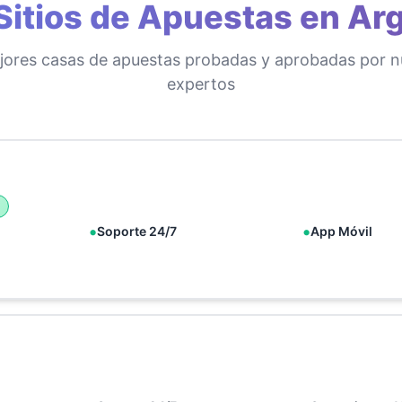
Sitios de Apuestas en Ar
jores casas de apuestas probadas y aprobadas por n
expertos
Soporte 24/7
App Móvil