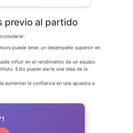
 previo al partido
 considerar:
niors puede tener un desempeño superior en
uede influir en el rendimiento de un equipo.
tituto. Esto puede darte una idea de la
ía aumentar la confianza en una apuesta a
°1