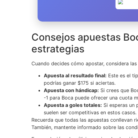
Consejos apuestas Boca
estrategias
Cuando decides cómo apostar, considera las d
Apuesta al resultado final:
Este es el t
podrías ganar $175 si aciertas.
Apuesta con hándicap:
Si crees que Bo
-1 para Boca puede ofrecer una cuota má
Apuesta a goles totales:
Si esperas un 
suelen ser competitivas en estos casos.
Recuerda que todas las apuestas conllevan ri
También, mantente informado sobre las condi