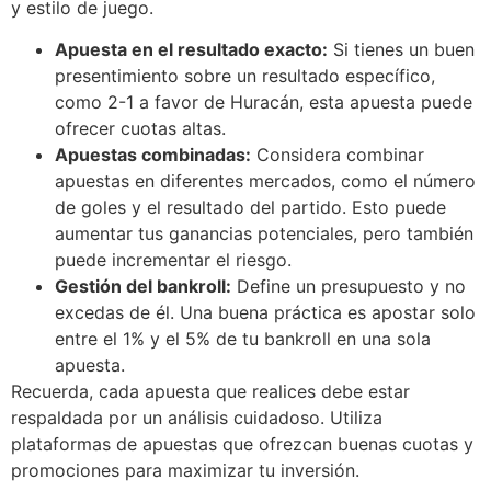
y estilo de juego.
Apuesta en el resultado exacto:
Si tienes un buen
presentimiento sobre un resultado específico,
como 2-1 a favor de Huracán, esta apuesta puede
ofrecer cuotas altas.
Apuestas combinadas:
Considera combinar
apuestas en diferentes mercados, como el número
de goles y el resultado del partido. Esto puede
aumentar tus ganancias potenciales, pero también
puede incrementar el riesgo.
Gestión del bankroll:
Define un presupuesto y no
excedas de él. Una buena práctica es apostar solo
entre el 1% y el 5% de tu bankroll en una sola
apuesta.
Recuerda, cada apuesta que realices debe estar
respaldada por un análisis cuidadoso. Utiliza
plataformas de apuestas que ofrezcan buenas cuotas y
promociones para maximizar tu inversión.