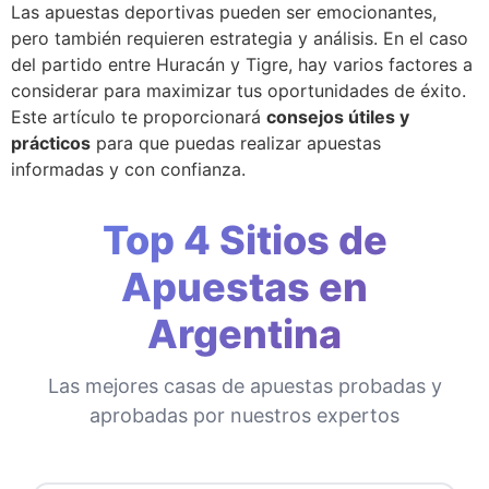
Las apuestas deportivas pueden ser emocionantes,
pero también requieren estrategia y análisis. En el caso
del partido entre Huracán y Tigre, hay varios factores a
considerar para maximizar tus oportunidades de éxito.
Este artículo te proporcionará
consejos útiles y
prácticos
para que puedas realizar apuestas
informadas y con confianza.
Top 4 Sitios de
Apuestas en
Argentina
Las mejores casas de apuestas probadas y
aprobadas por nuestros expertos