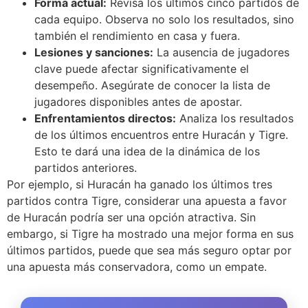
Forma actual:
Revisa los últimos cinco partidos de
cada equipo. Observa no solo los resultados, sino
también el rendimiento en casa y fuera.
Lesiones y sanciones:
La ausencia de jugadores
clave puede afectar significativamente el
desempeño. Asegúrate de conocer la lista de
jugadores disponibles antes de apostar.
Enfrentamientos directos:
Analiza los resultados
de los últimos encuentros entre Huracán y Tigre.
Esto te dará una idea de la dinámica de los
partidos anteriores.
Por ejemplo, si Huracán ha ganado los últimos tres
partidos contra Tigre, considerar una apuesta a favor
de Huracán podría ser una opción atractiva. Sin
embargo, si Tigre ha mostrado una mejor forma en sus
últimos partidos, puede que sea más seguro optar por
una apuesta más conservadora, como un empate.