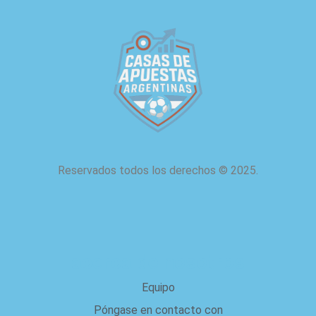
Reservados todos los derechos
©
2025.
acerca de nosotros
Equipo
Póngase en contacto con