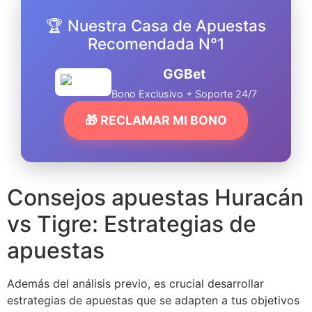
🏆 Nuestra Casa de Apuestas
Recomendada N°1
GGBet
Bono Exclusivo + Soporte 24/7
🎁 RECLAMAR MI BONO
Consejos apuestas Huracán
vs Tigre: Estrategias de
apuestas
Además del análisis previo, es crucial desarrollar
estrategias de apuestas que se adapten a tus objetivos