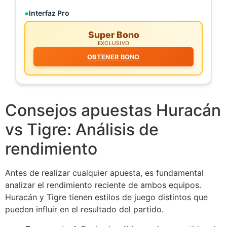
Interfaz Pro
Super Bono
EXCLUSIVO
OBTENER BONO
Consejos apuestas Huracán
vs Tigre: Análisis de
rendimiento
Antes de realizar cualquier apuesta, es fundamental
analizar el rendimiento reciente de ambos equipos.
Huracán y Tigre tienen estilos de juego distintos que
pueden influir en el resultado del partido.