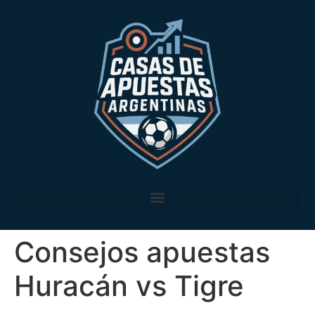
Consejos apuestas
Huracán vs Tigre