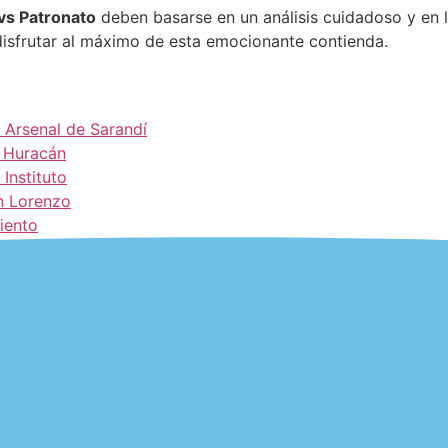
vs Patronato
deben basarse en un análisis cuidadoso y en 
disfrutar al máximo de esta emocionante contienda.
 Arsenal de Sarandí
s Huracán
Instituto
n Lorenzo
iento
erca de
Legal
sotros