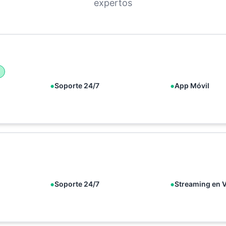
expertos
Soporte 24/7
App Móvil
Soporte 24/7
Streaming en 