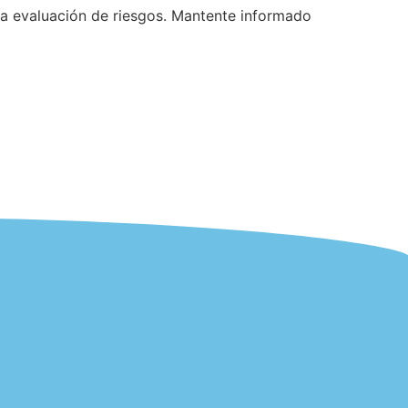
la evaluación de riesgos. Mantente informado