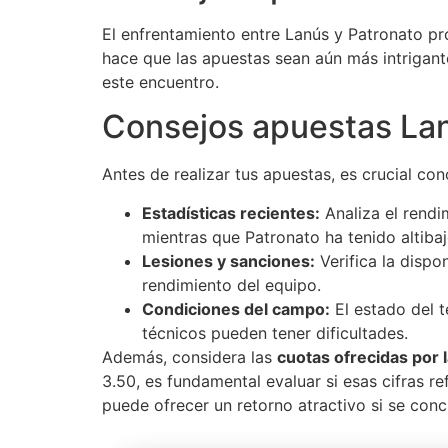
El enfrentamiento entre Lanús y Patronato p
hace que las apuestas sean aún más intrigan
este encuentro.
Consejos apuestas Lan
Antes de realizar tus apuestas, es crucial c
Estadísticas recientes:
Analiza el rend
mientras que Patronato ha tenido altibaj
Lesiones y sanciones:
Verifica la dispo
rendimiento del equipo.
Condiciones del campo:
El estado del t
técnicos pueden tener dificultades.
Además, considera las
cuotas ofrecidas por 
3.50, es fundamental evaluar si esas cifras 
puede ofrecer un retorno atractivo si se conc