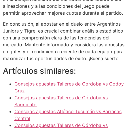
alineaciones y a las condiciones del juego puede
permitir aprovechar mejores cuotas durante el partido.
En conclusión, al apostar en el duelo entre Argentinos
Juniors y Tigre, es crucial combinar análisis estadístico
con una comprensión clara de las tendencias del
mercado. Mantente informado y considera las apuestas
en goles y el rendimiento reciente de cada equipo para
maximizar tus oportunidades de éxito. ¡Buena suerte!
Artículos similares:
Consejos apuestas Talleres de Córdoba vs Godoy
Cruz
Consejos apuestas Talleres de Córdoba vs
Sarmiento
Consejos apuestas Atlético Tucumán vs Barracas
Central
Consejos apuestas Talleres de Córdoba vs