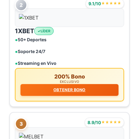
9.1/10
★★★★★
2
1XBET
LÍDER
50+ Deportes
Soporte 24/7
Streaming en Vivo
200% Bono
EXCLUSIVO
OBTENER BONO
8.9/10
★★★★★
3