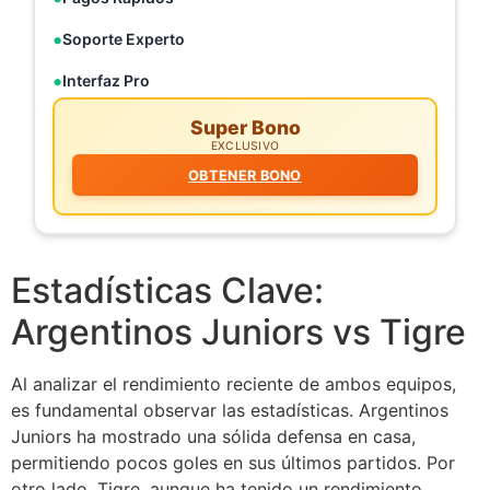
Soporte Experto
Interfaz Pro
Super Bono
EXCLUSIVO
OBTENER BONO
Estadísticas Clave:
Argentinos Juniors vs Tigre
Al analizar el rendimiento reciente de ambos equipos,
es fundamental observar las estadísticas. Argentinos
Juniors ha mostrado una sólida defensa en casa,
permitiendo pocos goles en sus últimos partidos. Por
otro lado, Tigre, aunque ha tenido un rendimiento