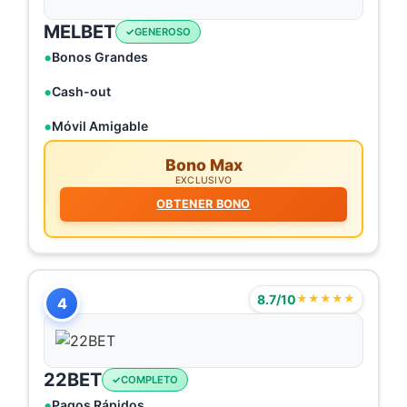
MELBET
GENEROSO
Bonos Grandes
Cash-out
Móvil Amigable
Bono Max
EXCLUSIVO
OBTENER BONO
8.7/10
★★★★★
4
22BET
COMPLETO
Pagos Rápidos