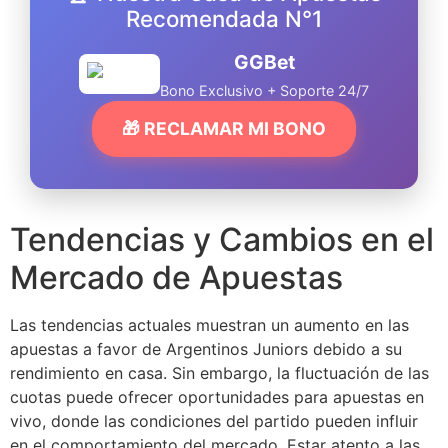
Recomendada N°1
GGBet
Bono Exclusivo + Soporte 24/7
🎁 RECLAMAR MI BONO
Tendencias y Cambios en el
Mercado de Apuestas
Las tendencias actuales muestran un aumento en las
apuestas a favor de Argentinos Juniors debido a su
rendimiento en casa. Sin embargo, la fluctuación de las
cuotas puede ofrecer oportunidades para apuestas en
vivo, donde las condiciones del partido pueden influir
en el comportamiento del mercado. Estar atento a las