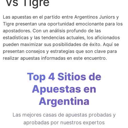
vs Tigre
Las apuestas en el partido entre Argentinos Juniors y
Tigre presentan una oportunidad emocionante para los
apostadores. Con un análisis profundo de las
estadísticas y las tendencias actuales, los aficionados
pueden maximizar sus posibilidades de éxito. Aquí se
presentan consejos y estrategias que son clave para
realizar apuestas informadas en este encuentro.
Top 4 Sitios de
Apuestas en
Argentina
Las mejores casas de apuestas probadas y
aprobadas por nuestros expertos