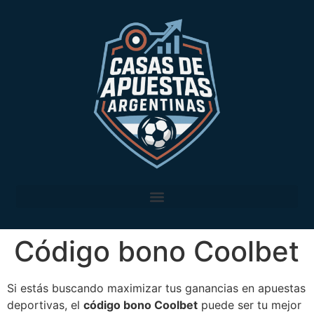
Código bono Coolbet
Si estás buscando maximizar tus ganancias en apuestas
deportivas, el
código bono Coolbet
puede ser tu mejor