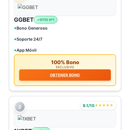
GGBET
SITIO N°1
Bono Generoso
Soporte 24/7
App Móvil
100% Bono
EXCLUSIVO
OBTENER BONO
9.1/10
★★★★★
2