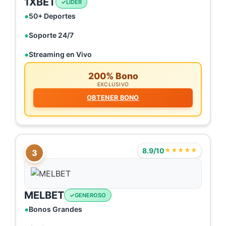
1XBET
LÍDER
50+ Deportes
Soporte 24/7
Streaming en Vivo
200% Bono
EXCLUSIVO
OBTENER BONO
8.9/10
★★★★★
3
MELBET
GENEROSO
Bonos Grandes