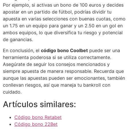
Por ejemplo, si activas un bono de 100 euros y decides
apostar en un partido de fútbol, podrías dividir tu
apuesta en varias selecciones con buenas cuotas, como
un 1.75 en un equipo para ganar y un 2.50 en un gol en
ambos equipos, lo que diversifica tu riesgo y potencial
de ganancias.
En conclusión, el
código bono Coolbet
puede ser una
herramienta poderosa si se utiliza correctamente.
Asegúrate de seguir los consejos mencionados y
siempre apuesta de manera responsable. Recuerda que
aunque las apuestas pueden ser emocionantes, también
conllevan riesgos, así que maneja tu bankroll con
cuidado.
Artículos similares:
Código bono Retabet
Código bono 22Bet