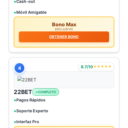
Cash-out
Móvil Amigable
Bono Max
EXCLUSIVO
OBTENER BONO
8.7/10
★★★★★
4
22BET
COMPLETO
Pagos Rápidos
Soporte Experto
Interfaz Pro