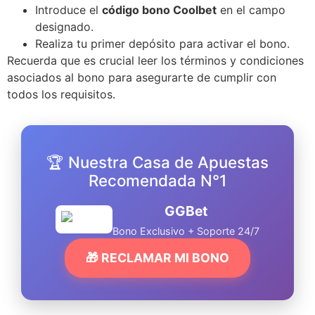
Introduce el
código bono Coolbet
en el campo
designado.
Realiza tu primer depósito para activar el bono.
Recuerda que es crucial leer los términos y condiciones
asociados al bono para asegurarte de cumplir con
todos los requisitos.
🏆 Nuestra Casa de Apuestas
Recomendada N°1
GGBet
Bono Exclusivo + Soporte 24/7
🎁 RECLAMAR MI BONO