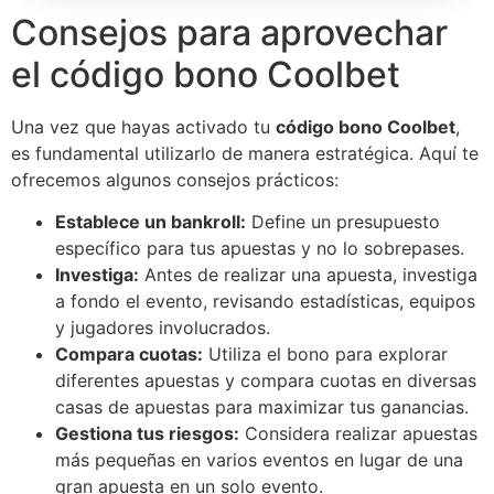
Consejos para aprovechar
el código bono Coolbet
Una vez que hayas activado tu
código bono Coolbet
,
es fundamental utilizarlo de manera estratégica. Aquí te
ofrecemos algunos consejos prácticos:
Establece un bankroll:
Define un presupuesto
específico para tus apuestas y no lo sobrepases.
Investiga:
Antes de realizar una apuesta, investiga
a fondo el evento, revisando estadísticas, equipos
y jugadores involucrados.
Compara cuotas:
Utiliza el bono para explorar
diferentes apuestas y compara cuotas en diversas
casas de apuestas para maximizar tus ganancias.
Gestiona tus riesgos:
Considera realizar apuestas
más pequeñas en varios eventos en lugar de una
gran apuesta en un solo evento.