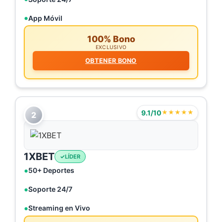
App Móvil
100% Bono
EXCLUSIVO
OBTENER BONO
9.1/10
★★★★★
2
1XBET
LÍDER
50+ Deportes
Soporte 24/7
Streaming en Vivo