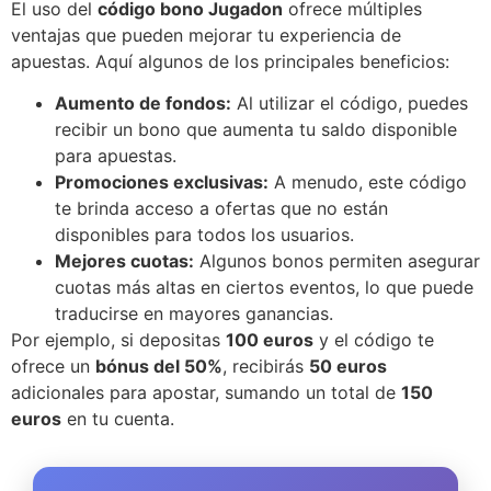
El uso del
código bono Jugadon
ofrece múltiples
ventajas que pueden mejorar tu experiencia de
apuestas. Aquí algunos de los principales beneficios:
Aumento de fondos:
Al utilizar el código, puedes
recibir un bono que aumenta tu saldo disponible
para apuestas.
Promociones exclusivas:
A menudo, este código
te brinda acceso a ofertas que no están
disponibles para todos los usuarios.
Mejores cuotas:
Algunos bonos permiten asegurar
cuotas más altas en ciertos eventos, lo que puede
traducirse en mayores ganancias.
Por ejemplo, si depositas
100 euros
y el código te
ofrece un
bónus del 50%
, recibirás
50 euros
adicionales para apostar, sumando un total de
150
euros
en tu cuenta.