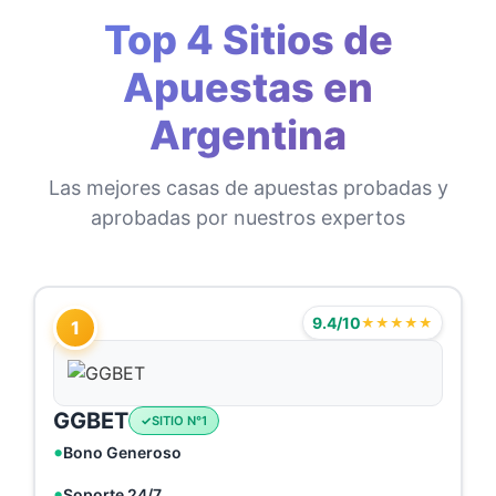
Top 4 Sitios de
Apuestas en
Argentina
Las mejores casas de apuestas probadas y
aprobadas por nuestros expertos
9.4/10
★★★★★
1
GGBET
SITIO N°1
Bono Generoso
Soporte 24/7