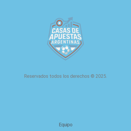
Reservados todos los derechos
©
2025.
acerca de nosotros
Equipo