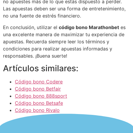
no apuestes más de lo que estás dispuesto a perder.
Las apuestas deben ser una forma de entretenimiento,
no una fuente de estrés financiero.
En conclusión, utilizar el
código bono Marathonbet
es
una excelente manera de maximizar tu experiencia de
apuestas. Recuerda siempre leer los términos y
condiciones para realizar apuestas informadas y
responsables. ¡Buena suerte!
Artículos similares:
Código bono Codere
Código bono Betfair
Código bono 888sport
Código bono Betsafe
Código bono Rivalo