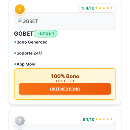
9.4/10
★★★★★
1
GGBET
SITIO N°1
Bono Generoso
Soporte 24/7
App Móvil
100% Bono
EXCLUSIVO
OBTENER BONO
9.1/10
★★★★★
2