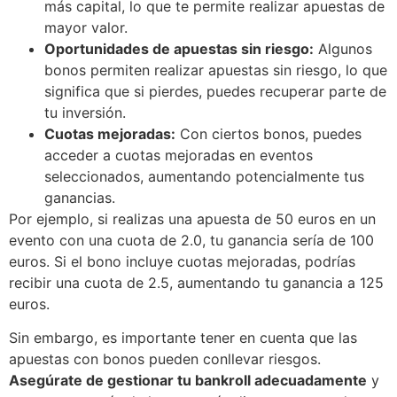
más capital, lo que te permite realizar apuestas de
mayor valor.
Oportunidades de apuestas sin riesgo:
Algunos
bonos permiten realizar apuestas sin riesgo, lo que
significa que si pierdes, puedes recuperar parte de
tu inversión.
Cuotas mejoradas:
Con ciertos bonos, puedes
acceder a cuotas mejoradas en eventos
seleccionados, aumentando potencialmente tus
ganancias.
Por ejemplo, si realizas una apuesta de 50 euros en un
evento con una cuota de 2.0, tu ganancia sería de 100
euros. Si el bono incluye cuotas mejoradas, podrías
recibir una cuota de 2.5, aumentando tu ganancia a 125
euros.
Sin embargo, es importante tener en cuenta que las
apuestas con bonos pueden conllevar riesgos.
Asegúrate de gestionar tu bankroll adecuadamente
y