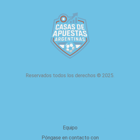
Reservados todos los derechos
©
2025.
acerca de nosotros
Equipo
Póngase en contacto con