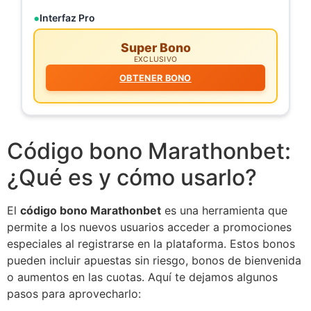
Interfaz Pro
Super Bono
EXCLUSIVO
OBTENER BONO
Código bono Marathonbet:
¿Qué es y cómo usarlo?
El
código bono Marathonbet
es una herramienta que
permite a los nuevos usuarios acceder a promociones
especiales al registrarse en la plataforma. Estos bonos
pueden incluir apuestas sin riesgo, bonos de bienvenida
o aumentos en las cuotas. Aquí te dejamos algunos
pasos para aprovecharlo: