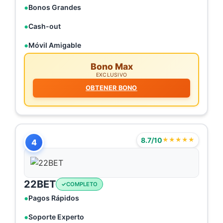
Bonos Grandes
Cash-out
Móvil Amigable
Bono Max
EXCLUSIVO
OBTENER BONO
8.7/10
★★★★★
4
22BET
COMPLETO
Pagos Rápidos
Soporte Experto