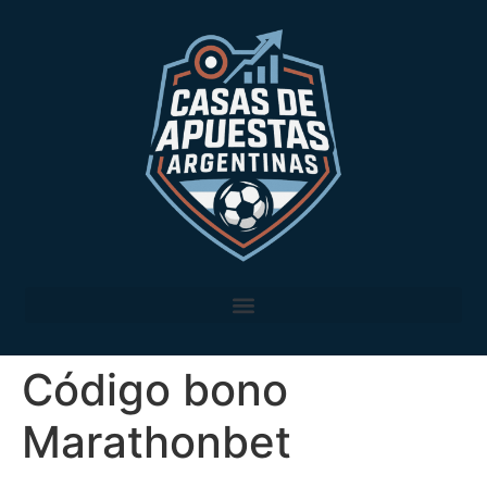
Código bono
Marathonbet