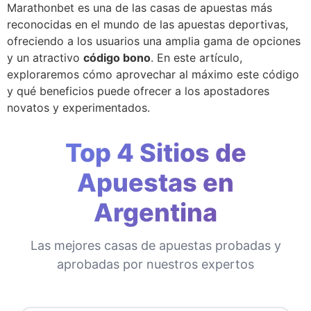
Marathonbet es una de las casas de apuestas más
reconocidas en el mundo de las apuestas deportivas,
ofreciendo a los usuarios una amplia gama de opciones
y un atractivo
código bono
. En este artículo,
exploraremos cómo aprovechar al máximo este código
y qué beneficios puede ofrecer a los apostadores
novatos y experimentados.
Top 4 Sitios de
Apuestas en
Argentina
Las mejores casas de apuestas probadas y
aprobadas por nuestros expertos