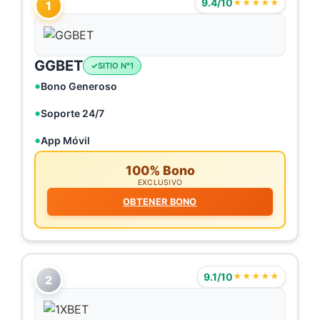
9.4/10
★★★★★
1
GGBET
SITIO N°1
Bono Generoso
Soporte 24/7
App Móvil
100% Bono
EXCLUSIVO
OBTENER BONO
9.1/10
★★★★★
2