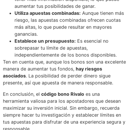
aumentar tus posibilidades de ganar.
Utiliza apuestas combinadas:
Aunque tienen más
riesgo, las apuestas combinadas ofrecen cuotas
más altas, lo que puede resultar en mayores
ganancias.
Establece un presupuesto:
Es esencial no
sobrepasar tu límite de apuestas,
independientemente de los bonos disponibles.
Ten en cuenta que, aunque los bonos son una excelente
manera de aumentar tus fondos,
hay riesgos
asociados
. La posibilidad de perder dinero sigue
presente, así que apuesta de manera responsable.
En conclusión, el
código bono Rivalo
es una
herramienta valiosa para los apostadores que desean
maximizar su inversión inicial. Sin embargo, recuerda
siempre hacer tu investigación y establecer límites en
tus apuestas para disfrutar de una experiencia segura y
responsable.