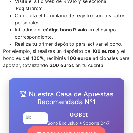
Visita el sitio web de Rivalo y selecciona
‘Registrarse’.
Completa el formulario de registro con tus datos
personales.
Introduce el
código bono Rivalo
en el campo
correspondiente.
Realiza tu primer depósito para activar el bono.
Por ejemplo, si realizas un depósito de
100 euros
y el
bono es del
100%
, recibirás
100 euros
adicionales para
apostar, totalizando
200 euros
en tu cuenta.
🏆 Nuestra Casa de Apuestas
Recomendada N°1
GGBet
Bono Exclusivo + Soporte 24/7