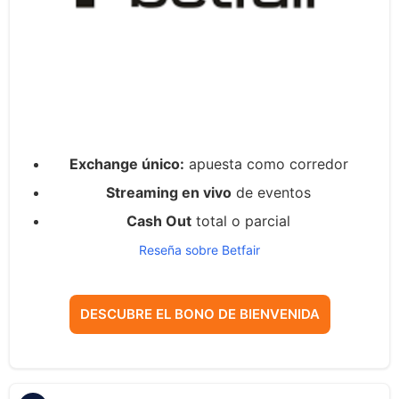
Exchange único:
apuesta como corredor
Streaming en vivo
de eventos
Cash Out
total o parcial
Reseña sobre Betfair
DESCUBRE EL BONO DE BIENVENIDA