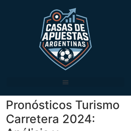
Pronósticos Turismo
Carretera 2024: