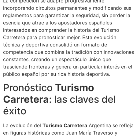
La competición se adaptó progresivamente
incorporando circuitos permanentes y modificando sus
reglamentos para garantizar la seguridad, sin perder la
esencia que atrae a los apostadores españoles
interesados en comprender la historia del Turismo
Carretera para pronosticar mejor. Esta evolución
técnica y deportiva consolidó un formato de
competencia que combina la tradición con innovaciones
constantes, creando un espectáculo único que
trasciende fronteras y genera un particular interés en el
público español por su rica historia deportiva.
Pronóstico
Turismo
Carretera
: las claves del
éxito
La evolución del
Turismo Carretera
Argentina se refleja
en figuras históricas como Juan María Traverso y