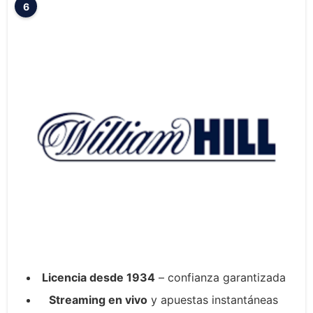
6
Licencia desde 1934
– confianza garantizada
Streaming en vivo
y apuestas instantáneas