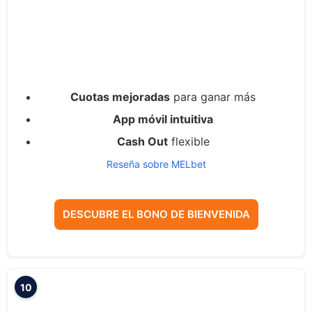
Cuotas mejoradas
para ganar más
App móvil intuitiva
Cash Out
flexible
Reseña sobre MELbet
DESCUBRE EL BONO DE BIENVENIDA
10