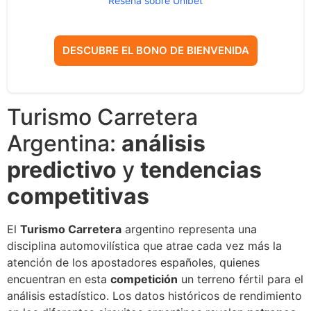
Reseña sobre Unibet
DESCUBRE EL BONO DE BIENVENIDA
Turismo Carretera
Argentina:
análisis
predictivo
y
tendencias
competitivas
El
Turismo Carretera
argentino representa una
disciplina automovilística que atrae cada vez más la
atención de los apostadores españoles, quienes
encuentran en esta
competición
un terreno fértil para el
análisis estadístico. Los datos históricos de rendimiento