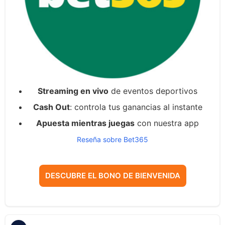
Streaming en vivo
de eventos deportivos
Cash Out
: controla tus ganancias al instante
Apuesta mientras juegas
con nuestra app
Reseña sobre Bet365
DESCUBRE EL BONO DE BIENVENIDA