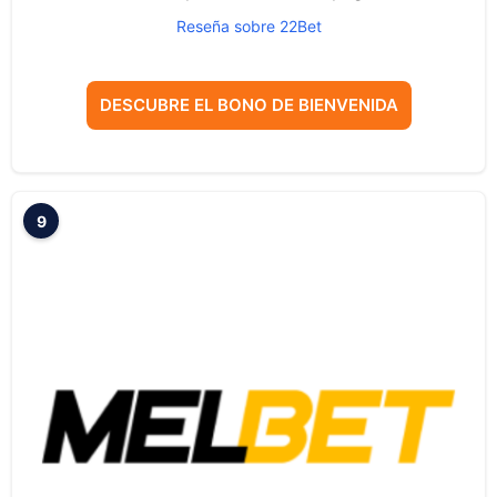
Reseña sobre 22Bet
DESCUBRE EL BONO DE BIENVENIDA
9