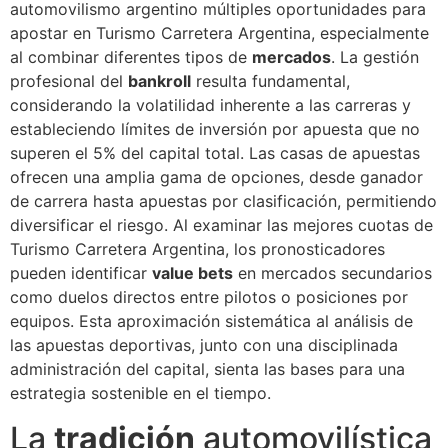
automovilismo argentino múltiples oportunidades para
apostar en Turismo Carretera Argentina, especialmente
al combinar diferentes tipos de
mercados
. La gestión
profesional del
bankroll
resulta fundamental,
considerando la volatilidad inherente a las carreras y
estableciendo límites de inversión por apuesta que no
superen el 5% del capital total. Las casas de apuestas
ofrecen una amplia gama de opciones, desde ganador
de carrera hasta apuestas por clasificación, permitiendo
diversificar el riesgo. Al examinar las mejores cuotas de
Turismo Carretera Argentina, los pronosticadores
pueden identificar
value bets
en mercados secundarios
como duelos directos entre pilotos o posiciones por
equipos. Esta aproximación sistemática al análisis de
las apuestas deportivas, junto con una disciplinada
administración del capital, sienta las bases para una
estrategia sostenible en el tiempo.
La
tradición
automovilística