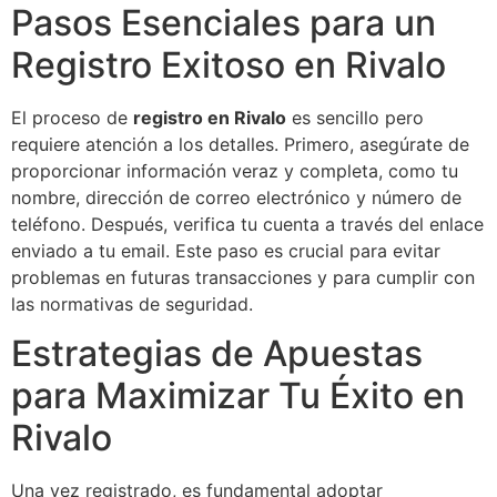
Pasos Esenciales para un
Registro Exitoso en Rivalo
El proceso de
registro en Rivalo
es sencillo pero
requiere atención a los detalles. Primero, asegúrate de
proporcionar información veraz y completa, como tu
nombre, dirección de correo electrónico y número de
teléfono. Después, verifica tu cuenta a través del enlace
enviado a tu email. Este paso es crucial para evitar
problemas en futuras transacciones y para cumplir con
las normativas de seguridad.
Estrategias de Apuestas
para Maximizar Tu Éxito en
Rivalo
Una vez registrado, es fundamental adoptar