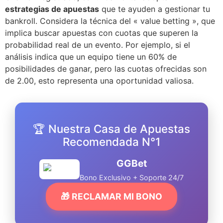
estrategias de apuestas
que te ayuden a gestionar tu
bankroll. Considera la técnica del « value betting », que
implica buscar apuestas con cuotas que superen la
probabilidad real de un evento. Por ejemplo, si el
análisis indica que un equipo tiene un 60% de
posibilidades de ganar, pero las cuotas ofrecidas son
de 2.00, esto representa una oportunidad valiosa.
🏆 Nuestra Casa de Apuestas
Recomendada N°1
GGBet
Bono Exclusivo + Soporte 24/7
🎁 RECLAMAR MI BONO