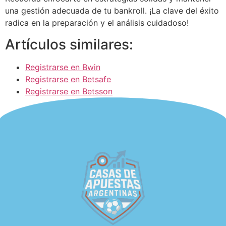
una gestión adecuada de tu bankroll. ¡La clave del éxito
radica en la preparación y el análisis cuidadoso!
Artículos similares:
Registrarse en Bwin
Registrarse en Betsafe
Registrarse en Betsson