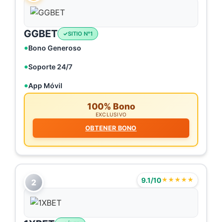
GGBET
SITIO N°1
Bono Generoso
Soporte 24/7
App Móvil
100% Bono
EXCLUSIVO
OBTENER BONO
9.1/10
★★★★★
2