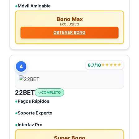
Móvil Amigable
Bono Max
EXCLUSIVO
OBTENER BONO
8.7/10
★★★★★
4
22BET
COMPLETO
Pagos Rápidos
Soporte Experto
Interfaz Pro
Super Bono