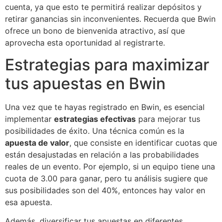
cuenta, ya que esto te permitirá realizar depósitos y
retirar ganancias sin inconvenientes. Recuerda que Bwin
ofrece un bono de bienvenida atractivo, así que
aprovecha esta oportunidad al registrarte.
Estrategias para maximizar
tus apuestas en Bwin
Una vez que te hayas registrado en Bwin, es esencial
implementar
estrategias efectivas
para mejorar tus
posibilidades de éxito. Una técnica común es la
apuesta de valor
, que consiste en identificar cuotas que
están desajustadas en relación a las probabilidades
reales de un evento. Por ejemplo, si un equipo tiene una
cuota de 3.00 para ganar, pero tu análisis sugiere que
sus posibilidades son del 40%, entonces hay valor en
esa apuesta.
Además, diversificar tus apuestas en diferentes