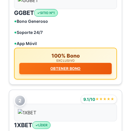
GGBET
SITIO N°1
Bono Generoso
Soporte 24/7
App Móvil
100% Bono
EXCLUSIVO
OBTENER BONO
9.1/10
★★★★★
2
1XBET
LÍDER