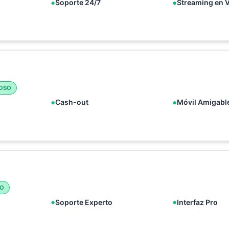
Soporte 24/7
Streaming en 
OSO
Cash-out
Móvil Amigabl
TO
Soporte Experto
Interfaz Pro