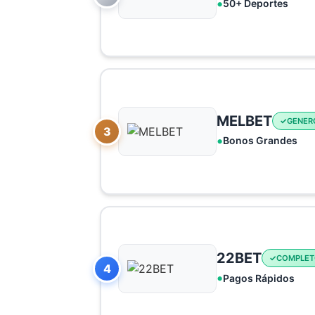
50+ Deportes
MELBET
GENER
3
Bonos Grandes
22BET
COMPLE
4
Pagos Rápidos