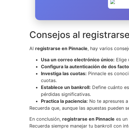
Consejos al registrars
Al
registrarse en Pinnacle
, hay varios conse
Usa un correo electrónico único:
Elige 
Configura la autenticación de dos facto
Investiga las cuotas:
Pinnacle es conoci
cuotas.
Establece un bankroll:
Define cuánto es
pérdidas significativas.
Practica la paciencia:
No te apresures a 
Recuerda que, aunque las apuestas pueden se
En conclusión,
registrarse en Pinnacle
es un 
Recuerda siempre manejar tu bankroll con int