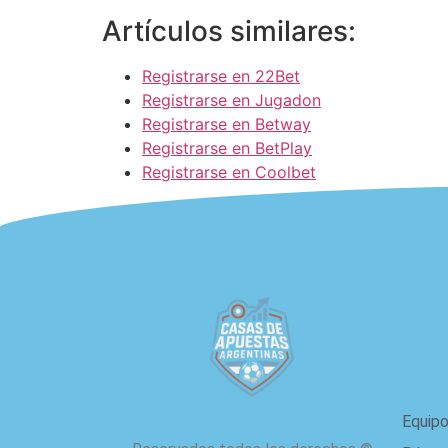
Artículos similares:
Registrarse en 22Bet
Registrarse en Jugadon
Registrarse en Betway
Registrarse en BetPlay
Registrarse en Coolbet
ac
no
Equip