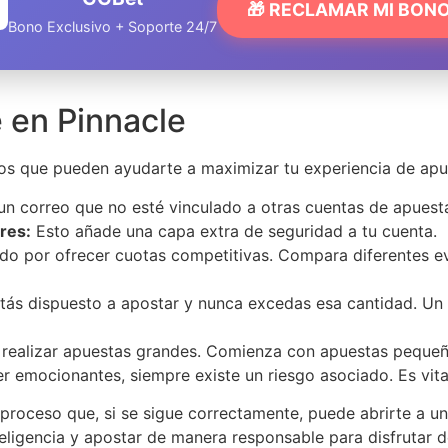
🎁 RECLAMAR MI BON
Bono Exclusivo + Soporte 24/7
e en Pinnacle
jos que pueden ayudarte a maximizar tu experiencia de apu
un correo que no esté vinculado a otras cuentas de apuesta
res:
Esto añade una capa extra de seguridad a tu cuenta.
do por ofrecer cuotas competitivas. Compara diferentes ev
tás dispuesto a apostar y nunca excedas esa cantidad. Un 
realizar apuestas grandes. Comienza con apuestas pequeñas
r emocionantes, siempre existe un riesgo asociado. Es vit
proceso que, si se sigue correctamente, puede abrirte a 
eligencia y apostar de manera responsable para disfrutar d