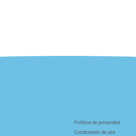
erca de
Legal
sotros
Política de privacidad
o
Condiciones de uso