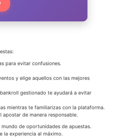
O
estas:
s para evitar confusiones.
entos y elige aquellos con las mejores
bankroll gestionado te ayudará a evitar
 mientras te familiarizas con la plataforma.
al apostar de manera responsable.
un mundo de oportunidades de apuestas.
e la experiencia al máximo.