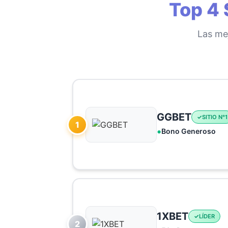
Top 4 
Las me
GGBET
SITIO N°1
1
Bono Generoso
1XBET
LÍDER
2