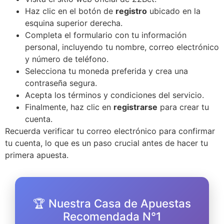
Haz clic en el botón de
registro
ubicado en la
esquina superior derecha.
Completa el formulario con tu información
personal, incluyendo tu nombre, correo electrónico
y número de teléfono.
Selecciona tu moneda preferida y crea una
contraseña segura.
Acepta los términos y condiciones del servicio.
Finalmente, haz clic en
registrarse
para crear tu
cuenta.
Recuerda verificar tu correo electrónico para confirmar
tu cuenta, lo que es un paso crucial antes de hacer tu
primera apuesta.
🏆 Nuestra Casa de Apuestas
Recomendada N°1