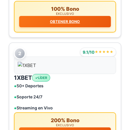
100% Bono
EXCLUSIVO
OBTENER BONO
9.1/10
★★★★★
2
1XBET
LÍDER
50+ Deportes
Soporte 24/7
Streaming en Vivo
200% Bono
EXCLUSIVO