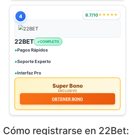
8.7/10
★★★★★
4
22BET
COMPLETO
Pagos Rápidos
Soporte Experto
Interfaz Pro
Super Bono
EXCLUSIVO
OBTENER BONO
Cómo registrarse en 22Bet: