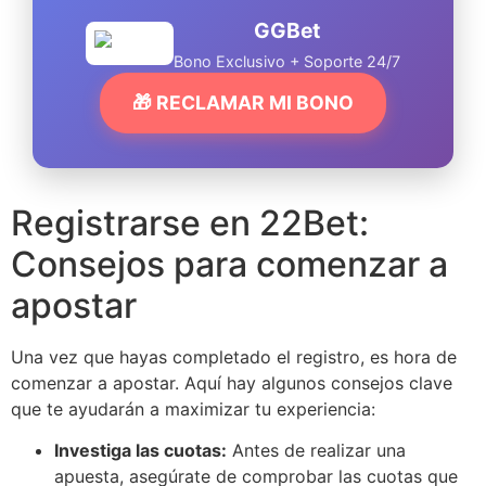
GGBet
Bono Exclusivo + Soporte 24/7
🎁 RECLAMAR MI BONO
Registrarse en 22Bet:
Consejos para comenzar a
apostar
Una vez que hayas completado el registro, es hora de
comenzar a apostar. Aquí hay algunos consejos clave
que te ayudarán a maximizar tu experiencia:
Investiga las cuotas:
Antes de realizar una
apuesta, asegúrate de comprobar las cuotas que