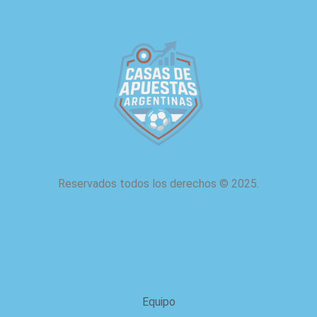
Reservados todos los derechos
©
2025.
acerca de nosotros
Equipo