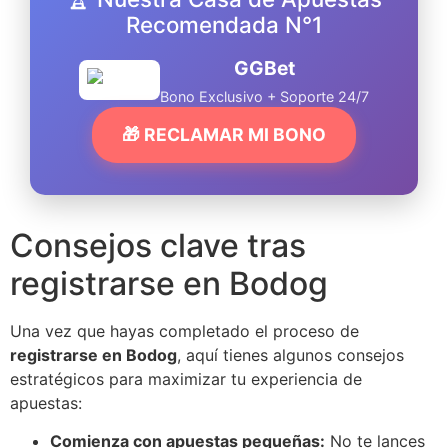
Recomendada N°1
GGBet
Bono Exclusivo + Soporte 24/7
🎁 RECLAMAR MI BONO
Consejos clave tras
registrarse en Bodog
Una vez que hayas completado el proceso de
registrarse en Bodog
, aquí tienes algunos consejos
estratégicos para maximizar tu experiencia de
apuestas:
Comienza con apuestas pequeñas:
No te lances