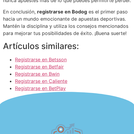
nunca apuestes más de lo que puedes permitirte perder.
En conclusión,
registrarse en Bodog
es el primer paso
hacia un mundo emocionante de apuestas deportivas.
Mantén la disciplina y utiliza los consejos mencionados
para mejorar tus posibilidades de éxito. ¡Buena suerte!
Artículos similares:
Registrarse en Betsson
Registrarse en Betfair
Registrarse en Bwin
Registrarse en Caliente
Registrarse en BetPlay