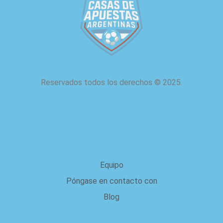
Reservados todos los derechos
©
2025.
acerca de nosotros
Equipo
Póngase en contacto con
Blog