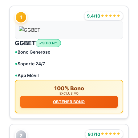
9.4/10
★★★★★
1
GGBET
SITIO N°1
Bono Generoso
Soporte 24/7
App Móvil
100% Bono
EXCLUSIVO
OBTENER BONO
9.1/10
★★★★★
2