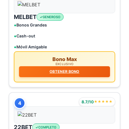
MELBET
GENEROSO
Bonos Grandes
Cash-out
Móvil Amigable
Bono Max
EXCLUSIVO
OBTENER BONO
8.7/10
★★★★★
4
22BET
COMPLETO