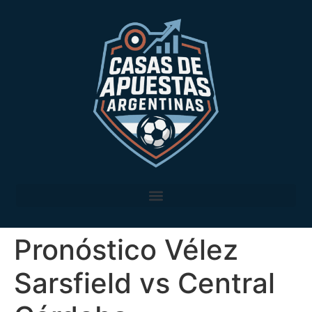
Pronóstico Vélez
Sarsfield vs Central