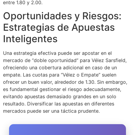
entre 1.80 y 2.00.
Oportunidades y Riesgos:
Estrategias de Apuestas
Inteligentes
Una estrategia efectiva puede ser apostar en el
mercado de “doble oportunidad” para Vélez Sarsfield,
ofreciendo una cobertura adicional en caso de un
empate. Las cuotas para “Vélez o Empate” suelen
ofrecer un buen valor, alrededor de 1.30. Sin embargo,
es fundamental gestionar el riesgo adecuadamente,
evitando apuestas demasiado grandes en un solo
resultado. Diversificar las apuestas en diferentes
mercados puede ser una táctica prudente.