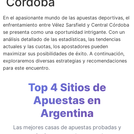
Córdoba
En el apasionante mundo de las apuestas deportivas, el
enfrentamiento entre Vélez Sarsfield y Central Córdoba
se presenta como una oportunidad intrigante. Con un
análisis detallado de las estadísticas, las tendencias
actuales y las cuotas, los apostadores pueden
maximizar sus posibilidades de éxito. A continuación,
exploraremos diversas estrategias y recomendaciones
para este encuentro.
Top 4 Sitios de
Apuestas en
Argentina
Las mejores casas de apuestas probadas y