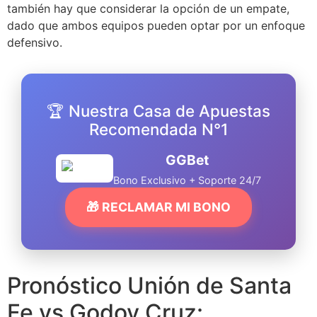
también hay que considerar la opción de un empate,
dado que ambos equipos pueden optar por un enfoque
defensivo.
🏆 Nuestra Casa de Apuestas
Recomendada N°1
GGBet
Bono Exclusivo + Soporte 24/7
🎁 RECLAMAR MI BONO
Pronóstico Unión de Santa
Fe vs Godoy Cruz: