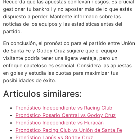
Recuerda que las apuestas conllevan riesgos. Es crucial
gestionar tu bankroll y no apostar más de lo que estás
dispuesto a perder. Mantente informado sobre las
noticias de los equipos y las estadísticas antes del
partido.
En conclusión, el pronóstico para el partido entre Unión
de Santa Fe y Godoy Cruz sugiere que el equipo
visitante podría tener una ligera ventaja, pero un
enfoque cauteloso es esencial. Considera las apuestas
en goles y estudia las cuotas para maximizar tus
posibilidades de éxito.
Artículos similares:
Pronóstico Independiente vs Racing Club
Pronóstico Rosario Central vs Godoy Cruz
Pronóstico Independiente vs Huracán
Pronóstico Racing Club vs Unión de Santa Fe
Pronóstico Lanús vs Godoy Cruz