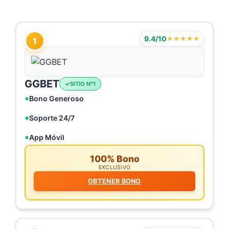
9.4/10
★★★★★
1
GGBET
SITIO N°1
Bono Generoso
Soporte 24/7
App Móvil
100% Bono
EXCLUSIVO
OBTENER BONO