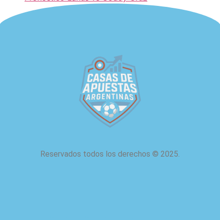
Reservados todos los derechos
©
2025.
acerca de nosotros