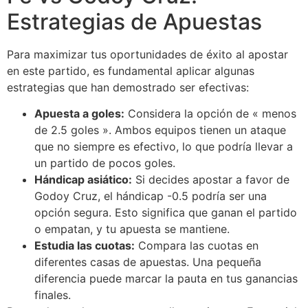
Estrategias de Apuestas
Para maximizar tus oportunidades de éxito al apostar
en este partido, es fundamental aplicar algunas
estrategias que han demostrado ser efectivas:
Apuesta a goles:
Considera la opción de « menos
de 2.5 goles ». Ambos equipos tienen un ataque
que no siempre es efectivo, lo que podría llevar a
un partido de pocos goles.
Hándicap asiático:
Si decides apostar a favor de
Godoy Cruz, el hándicap -0.5 podría ser una
opción segura. Esto significa que ganan el partido
o empatan, y tu apuesta se mantiene.
Estudia las cuotas:
Compara las cuotas en
diferentes casas de apuestas. Una pequeña
diferencia puede marcar la pauta en tus ganancias
finales.