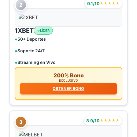
9.1/10
★★★★★
2
1XBET
LÍDER
50+ Deportes
Soporte 24/7
Streaming en Vivo
200% Bono
EXCLUSIVO
OBTENER BONO
8.9/10
★★★★★
3