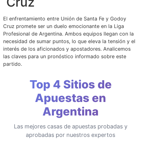
Cruz
El enfrentamiento entre Unión de Santa Fe y Godoy
Cruz promete ser un duelo emocionante en la Liga
Profesional de Argentina. Ambos equipos llegan con la
necesidad de sumar puntos, lo que eleva la tensión y el
interés de los aficionados y apostadores. Analicemos
las claves para un pronóstico informado sobre este
partido.
Top 4 Sitios de
Apuestas en
Argentina
Las mejores casas de apuestas probadas y
aprobadas por nuestros expertos