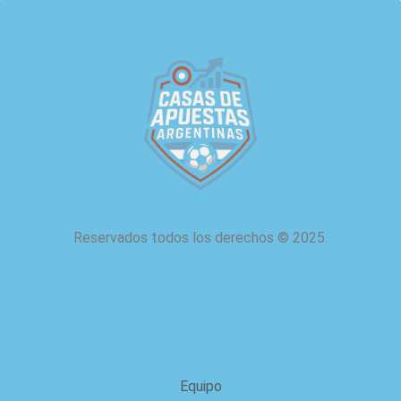
Reservados todos los derechos
©
2025.
acerca de nosotros
Equipo