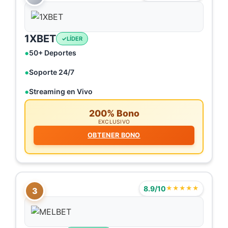
1XBET
LÍDER
50+ Deportes
Soporte 24/7
Streaming en Vivo
200% Bono
EXCLUSIVO
OBTENER BONO
8.9/10
★★★★★
3