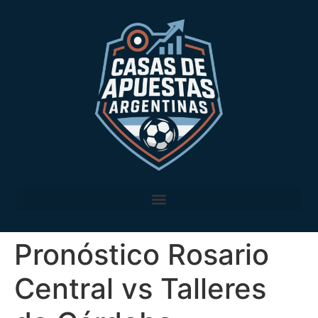
Pronóstico Rosario
Central vs Talleres