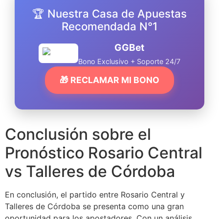
🏆 Nuestra Casa de Apuestas
Recomendada N°1
GGBet
Bono Exclusivo + Soporte 24/7
🎁 RECLAMAR MI BONO
Conclusión sobre el
Pronóstico Rosario Central
vs Talleres de Córdoba
En conclusión, el partido entre Rosario Central y
Talleres de Córdoba se presenta como una gran
oportunidad para los apostadores. Con un análisis