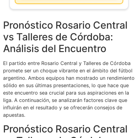
Pronóstico Rosario Central
vs Talleres de Córdoba:
Análisis del Encuentro
El partido entre Rosario Central y Talleres de Córdoba
promete ser un choque vibrante en el ámbito del fútbol
argentino. Ambos equipos han mostrado un rendimiento
sólido en sus últimas presentaciones, lo que hace que
este encuentro sea crucial para sus aspiraciones en la
liga. A continuación, se analizarán factores clave que
influirán en el resultado y se ofrecerán consejos de
apuestas.
Pronóstico Rosario Central