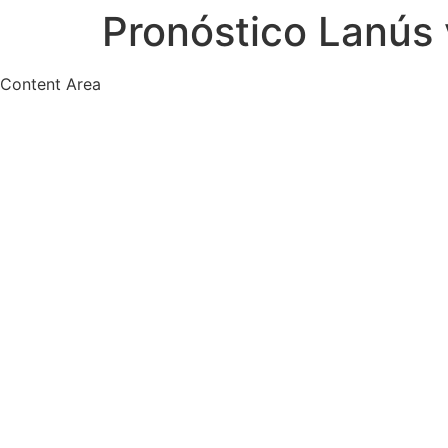
Pronóstico Lanús 
Content Area