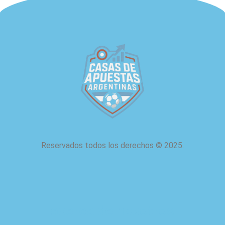
Reservados todos los derechos
©
2025.
acerca de nosotros