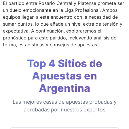
El partido entre Rosario Central y Platense promete ser
un duelo emocionante en la Liga Profesional. Ambos
equipos llegan a este encuentro con la necesidad de
sumar puntos, lo que añade un nivel extra de tensión y
expectativa. A continuación, exploraremos el
pronóstico para este partido, incluyendo análisis de
forma, estadísticas y consejos de apuestas.
Top 4 Sitios de
Apuestas en
Argentina
Las mejores casas de apuestas probadas y
aprobadas por nuestros expertos