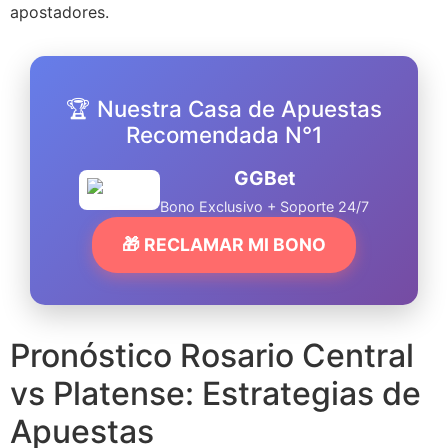
apostadores.
🏆 Nuestra Casa de Apuestas
Recomendada N°1
GGBet
Bono Exclusivo + Soporte 24/7
🎁 RECLAMAR MI BONO
Pronóstico Rosario Central
vs Platense: Estrategias de
Apuestas