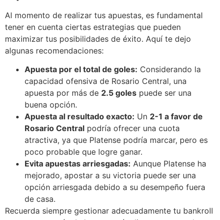
Al momento de realizar tus apuestas, es fundamental
tener en cuenta ciertas estrategias que pueden
maximizar tus posibilidades de éxito. Aquí te dejo
algunas recomendaciones:
Apuesta por el total de goles:
Considerando la
capacidad ofensiva de Rosario Central, una
apuesta por más de
2.5 goles
puede ser una
buena opción.
Apuesta al resultado exacto:
Un
2-1 a favor de
Rosario Central
podría ofrecer una cuota
atractiva, ya que Platense podría marcar, pero es
poco probable que logre ganar.
Evita apuestas arriesgadas:
Aunque Platense ha
mejorado, apostar a su victoria puede ser una
opción arriesgada debido a su desempeño fuera
de casa.
Recuerda siempre gestionar adecuadamente tu bankroll