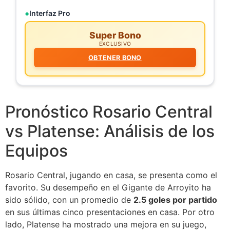
Interfaz Pro
Super Bono
EXCLUSIVO
OBTENER BONO
Pronóstico Rosario Central
vs Platense: Análisis de los
Equipos
Rosario Central, jugando en casa, se presenta como el
favorito. Su desempeño en el Gigante de Arroyito ha
sido sólido, con un promedio de
2.5 goles por partido
en sus últimas cinco presentaciones en casa. Por otro
lado, Platense ha mostrado una mejora en su juego,