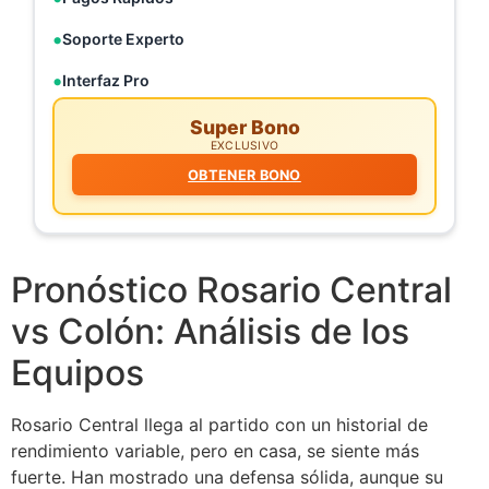
Soporte Experto
Interfaz Pro
Super Bono
EXCLUSIVO
OBTENER BONO
Pronóstico Rosario Central
vs Colón: Análisis de los
Equipos
Rosario Central llega al partido con un historial de
rendimiento variable, pero en casa, se siente más
fuerte. Han mostrado una defensa sólida, aunque su