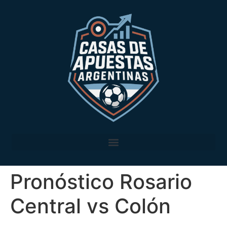
Pronóstico Rosario
Central vs Colón