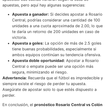
apuestas, pero aquí hay algunas sugerencias:
Apuesta a ganador:
Si decides apostar a Rosario
Central, podrías considerar una cantidad de 100
unidades a una cuota aproximada de 2.00, lo que
te daría un retorno de 200 unidades en caso de
victoria.
Apuesta a goles:
La opción de más de 2.5 goles
tiene buenas probabilidades, especialmente si
ambos equipos continúan su tendencia ofensiva.
Apuesta doble oportunidad:
Apostar a Rosario
Central o empate puede ser una opción más
segura, minimizando el riesgo.
Advertencia:
Recuerda que el fútbol es impredecible y
siempre existe el riesgo de perder tu apuesta.
Asegúrate de apostar solo lo que estés dispuesto a
perder.
En conclusión, el
pronóstico Rosario Central vs Colón