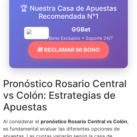
🏆 Nuestra Casa de Apuestas
Recomendada N°1
GGBet
Bono Exclusivo + Soporte 24/7
🎁 RECLAMAR MI BONO
Pronóstico Rosario Central
vs Colón: Estrategias de
Apuestas
Al considerar el
pronóstico Rosario Central vs Colón
,
es fundamental evaluar las diferentes opciones de
apuestas. Las cuotas variarán según la casa de