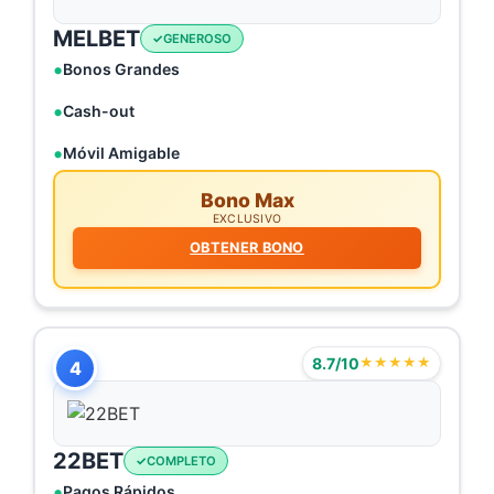
MELBET
GENEROSO
Bonos Grandes
Cash-out
Móvil Amigable
Bono Max
EXCLUSIVO
OBTENER BONO
8.7/10
★★★★★
4
22BET
COMPLETO
Pagos Rápidos