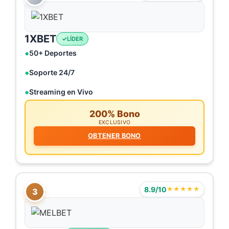
1XBET
LÍDER
50+ Deportes
Soporte 24/7
Streaming en Vivo
200% Bono
EXCLUSIVO
OBTENER BONO
8.9/10
★★★★★
3