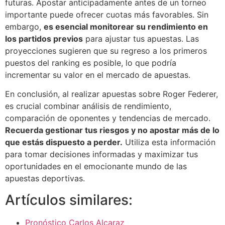
futuras. Apostar anticipadamente antes de un torneo
importante puede ofrecer cuotas más favorables. Sin
embargo,
es esencial monitorear su rendimiento en
los partidos previos
para ajustar tus apuestas. Las
proyecciones sugieren que su regreso a los primeros
puestos del ranking es posible, lo que podría
incrementar su valor en el mercado de apuestas.
En conclusión, al realizar apuestas sobre Roger Federer,
es crucial combinar análisis de rendimiento,
comparación de oponentes y tendencias de mercado.
Recuerda gestionar tus riesgos y no apostar más de lo
que estás dispuesto a perder.
Utiliza esta información
para tomar decisiones informadas y maximizar tus
oportunidades en el emocionante mundo de las
apuestas deportivas.
Artículos similares:
Pronóstico Carlos Alcaraz