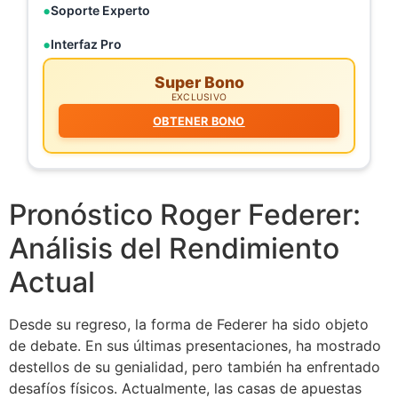
Soporte Experto
Interfaz Pro
Super Bono
EXCLUSIVO
OBTENER BONO
Pronóstico Roger Federer:
Análisis del Rendimiento
Actual
Desde su regreso, la forma de Federer ha sido objeto
de debate. En sus últimas presentaciones, ha mostrado
destellos de su genialidad, pero también ha enfrentado
desafíos físicos. Actualmente, las casas de apuestas