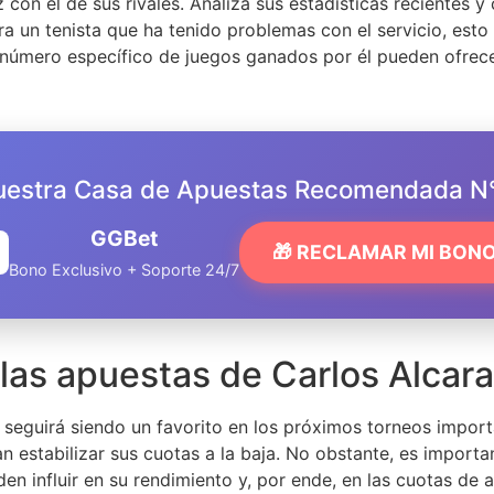
 con el de sus rivales. Analiza sus estadísticas recientes
ntra un tenista que ha tenido problemas con el servicio, est
número específico de juegos ganados por él pueden ofrecer 
uestra Casa de Apuestas Recomendada N
GGBet
🎁 RECLAMAR MI BON
Bono Exclusivo + Soporte 24/7
las apuestas de Carlos Alcar
 seguirá siendo un favorito en los próximos torneos import
n estabilizar sus cuotas a la baja. No obstante, es importa
en influir en su rendimiento y, por ende, en las cuotas de 