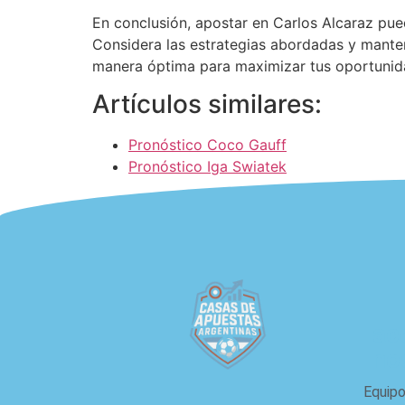
En conclusión, apostar en Carlos Alcaraz pue
Considera las estrategias abordadas y manten
manera óptima para maximizar tus oportunid
Artículos similares:
Pronóstico Coco Gauff
Pronóstico Iga Swiatek
ac
no
Equip