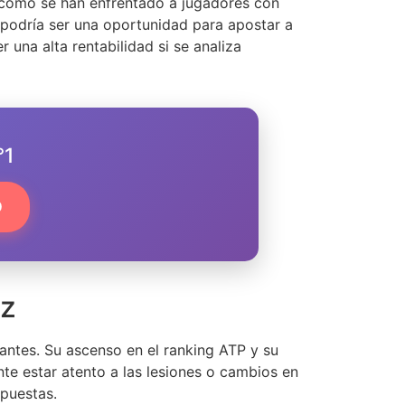
 y cómo se han enfrentado a jugadores con
o podría ser una oportunidad para apostar a
una alta rentabilidad si se analiza
°1
O
az
antes. Su ascenso en el ranking ATP y su
nte estar atento a las lesiones o cambios en
apuestas.