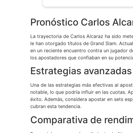
Pronóstico Carlos Alca
La trayectoria de Carlos Alcaraz ha sido mete
le han otorgado títulos de Grand Slam. Actua
en un reciente encuentro contra un jugador de
los apostadores que confiaban en su potencia
Estrategias avanzadas 
Una de las estrategias más efectivas al apost
notable, lo que podría influir en las cuotas
éxito. Además, considera apostar en sets esp
cubran esta tendencia.
Comparativa de rendimi