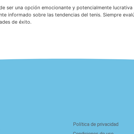
de ser una opción emocionante y potencialmente lucrativa s
te informado sobre las tendencias del tenis. Siempre evalú
ades de éxito.
erca de
Legal
sotros
Política de privacidad
o
Condiciones de uso