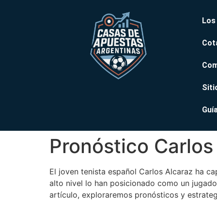
Los
Cot
Com
Sit
Guí
Pronóstico Carlos
El joven tenista español Carlos Alcaraz ha c
alto nivel lo han posicionado como un jugado
artículo, exploraremos pronósticos y estrate