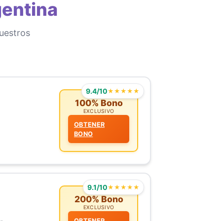
gentina
uestros
9.4/10
★★★★★
100% Bono
EXCLUSIVO
OBTENER
BONO
9.1/10
★★★★★
200% Bono
EXCLUSIVO
OBTENER