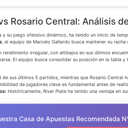
vs Rosario Central: Análisis d
va y su juego ofensivo dinámico, ha tenido un inicio de te
z
, el equipo de Marcelo Gallardo busca mantener su racha
 rendimiento irregular, con altibajos en sus últimos encue
marse. El equipo busca consolidar su posición en la tabla 
 de sus últimos 5 partidos, mientras que Rosario Central h
onibilidad de jugadores clave es fundamental antes de reali
os:
Históricamente, River Plate ha tenido una ventaja en su
uestra Casa de Apuestas Recomendada N