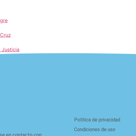
igre
 Cruz
 Justicia
erca de
Legal
sotros
Política de privacidad
o
Condiciones de uso
se en contacto con