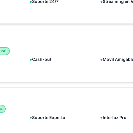
Soporte 24/7
Streaming en 
OSO
Cash-out
Móvil Amigabl
TO
Soporte Experto
Interfaz Pro