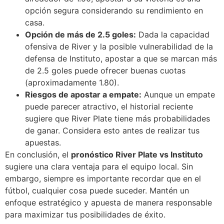
opción segura considerando su rendimiento en
casa.
Opción de más de 2.5 goles:
Dada la capacidad
ofensiva de River y la posible vulnerabilidad de la
defensa de Instituto, apostar a que se marcan más
de 2.5 goles puede ofrecer buenas cuotas
(aproximadamente 1.80).
Riesgos de apostar a empate:
Aunque un empate
puede parecer atractivo, el historial reciente
sugiere que River Plate tiene más probabilidades
de ganar. Considera esto antes de realizar tus
apuestas.
En conclusión, el
pronóstico River Plate vs Instituto
sugiere una clara ventaja para el equipo local. Sin
embargo, siempre es importante recordar que en el
fútbol, cualquier cosa puede suceder. Mantén un
enfoque estratégico y apuesta de manera responsable
para maximizar tus posibilidades de éxito.