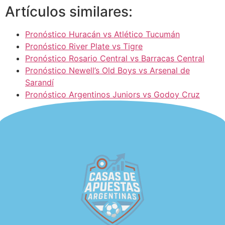
Artículos similares:
Pronóstico Huracán vs Atlético Tucumán
Pronóstico River Plate vs Tigre
Pronóstico Rosario Central vs Barracas Central
Pronóstico Newell’s Old Boys vs Arsenal de
Sarandí
Pronóstico Argentinos Juniors vs Godoy Cruz