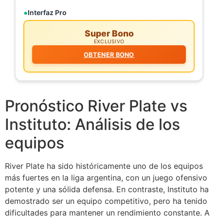
Interfaz Pro
Super Bono
EXCLUSIVO
OBTENER BONO
Pronóstico River Plate vs
Instituto: Análisis de los
equipos
River Plate ha sido históricamente uno de los equipos
más fuertes en la liga argentina, con un juego ofensivo
potente y una sólida defensa. En contraste, Instituto ha
demostrado ser un equipo competitivo, pero ha tenido
dificultades para mantener un rendimiento constante. A