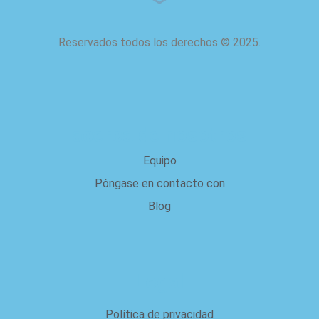
Reservados todos los derechos
©
2025.
acerca de nosotros
Equipo
Póngase en contacto con
Blog
Legal
Política de privacidad