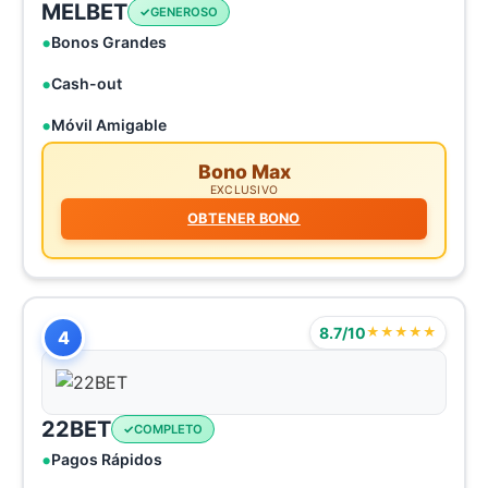
MELBET
GENEROSO
Bonos Grandes
Cash-out
Móvil Amigable
Bono Max
EXCLUSIVO
OBTENER BONO
8.7/10
★★★★★
4
22BET
COMPLETO
Pagos Rápidos