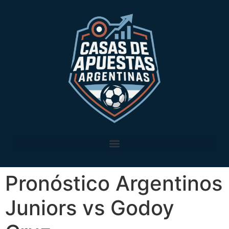
Pronóstico Argentinos
Juniors vs Godoy