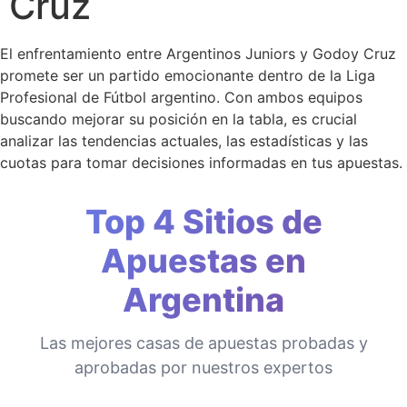
Cruz
El enfrentamiento entre Argentinos Juniors y Godoy Cruz
promete ser un partido emocionante dentro de la Liga
Profesional de Fútbol argentino. Con ambos equipos
buscando mejorar su posición en la tabla, es crucial
analizar las tendencias actuales, las estadísticas y las
cuotas para tomar decisiones informadas en tus apuestas.
Top 4 Sitios de
Apuestas en
Argentina
Las mejores casas de apuestas probadas y
aprobadas por nuestros expertos