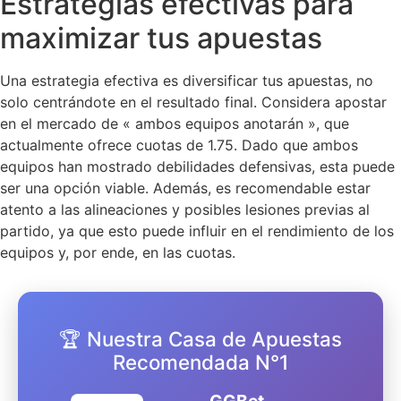
Estrategias efectivas para
maximizar tus apuestas
Una estrategia efectiva es diversificar tus apuestas, no
solo centrándote en el resultado final. Considera apostar
en el mercado de « ambos equipos anotarán », que
actualmente ofrece cuotas de 1.75. Dado que ambos
equipos han mostrado debilidades defensivas, esta puede
ser una opción viable. Además, es recomendable estar
atento a las alineaciones y posibles lesiones previas al
partido, ya que esto puede influir en el rendimiento de los
equipos y, por ende, en las cuotas.
🏆 Nuestra Casa de Apuestas
Recomendada N°1
GGBet