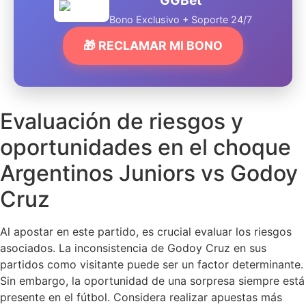
Bono Exclusivo + Soporte 24/7
🎁 RECLAMAR MI BONO
Evaluación de riesgos y
oportunidades en el choque
Argentinos Juniors vs Godoy
Cruz
Al apostar en este partido, es crucial evaluar los riesgos
asociados. La inconsistencia de Godoy Cruz en sus
partidos como visitante puede ser un factor determinante.
Sin embargo, la oportunidad de una sorpresa siempre está
presente en el fútbol. Considera realizar apuestas más