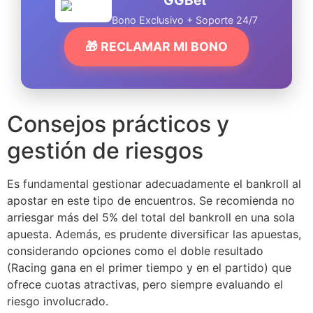
Bono Exclusivo + Soporte 24/7
🎁 RECLAMAR MI BONO
Consejos prácticos y
gestión de riesgos
Es fundamental gestionar adecuadamente el bankroll al
apostar en este tipo de encuentros. Se recomienda no
arriesgar más del 5% del total del bankroll en una sola
apuesta. Además, es prudente diversificar las apuestas,
considerando opciones como el doble resultado
(Racing gana en el primer tiempo y en el partido) que
ofrece cuotas atractivas, pero siempre evaluando el
riesgo involucrado.