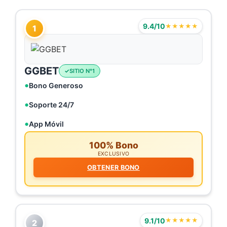
9.4/10
★★★★★
1
GGBET
SITIO N°1
Bono Generoso
Soporte 24/7
App Móvil
100% Bono
EXCLUSIVO
OBTENER BONO
9.1/10
★★★★★
2