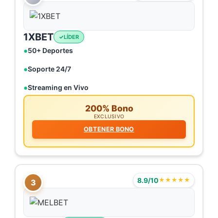
1XBET
LÍDER
50+ Deportes
Soporte 24/7
Streaming en Vivo
200% Bono
EXCLUSIVO
OBTENER BONO
8.9/10
★★★★★
3