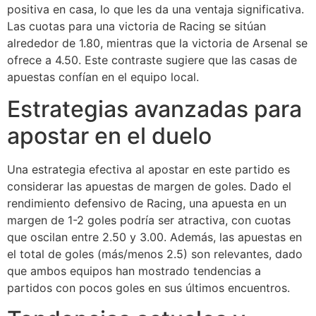
positiva en casa, lo que les da una ventaja significativa.
Las cuotas para una victoria de Racing se sitúan
alrededor de 1.80, mientras que la victoria de Arsenal se
ofrece a 4.50. Este contraste sugiere que las casas de
apuestas confían en el equipo local.
Estrategias avanzadas para
apostar en el duelo
Una estrategia efectiva al apostar en este partido es
considerar las apuestas de margen de goles. Dado el
rendimiento defensivo de Racing, una apuesta en un
margen de 1-2 goles podría ser atractiva, con cuotas
que oscilan entre 2.50 y 3.00. Además, las apuestas en
el total de goles (más/menos 2.5) son relevantes, dado
que ambos equipos han mostrado tendencias a
partidos con pocos goles en sus últimos encuentros.