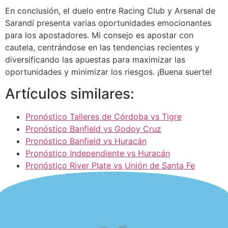
En conclusión, el duelo entre Racing Club y Arsenal de
Sarandí presenta varias oportunidades emocionantes
para los apostadores. Mi consejo es apostar con
cautela, centrándose en las tendencias recientes y
diversificando las apuestas para maximizar las
oportunidades y minimizar los riesgos. ¡Buena suerte!
Artículos similares:
Pronóstico Talleres de Córdoba vs Tigre
Pronóstico Banfield vs Godoy Cruz
Pronóstico Banfield vs Huracán
Pronóstico Independiente vs Huracán
Pronóstico River Plate vs Unión de Santa Fe