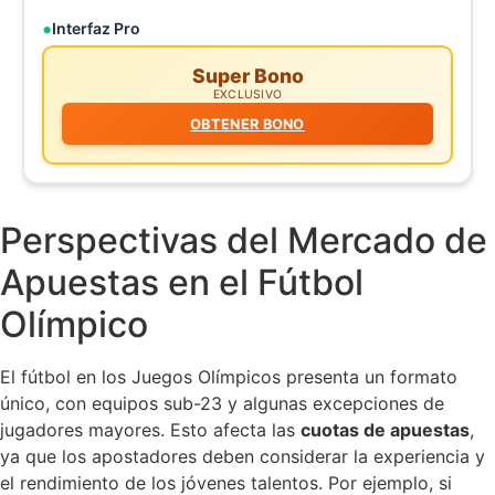
Interfaz Pro
Super Bono
EXCLUSIVO
OBTENER BONO
Perspectivas del Mercado de
Apuestas en el Fútbol
Olímpico
El fútbol en los Juegos Olímpicos presenta un formato
único, con equipos sub-23 y algunas excepciones de
jugadores mayores. Esto afecta las
cuotas de apuestas
,
ya que los apostadores deben considerar la experiencia y
el rendimiento de los jóvenes talentos. Por ejemplo, si