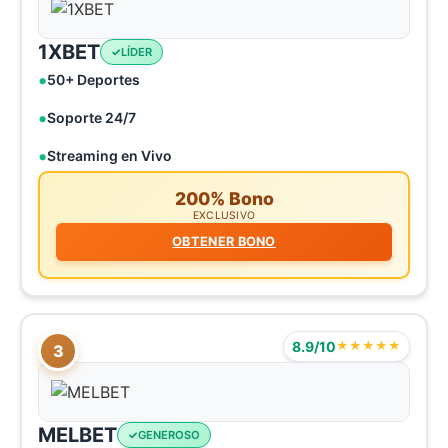
1XBET
LÍDER
50+ Deportes
Soporte 24/7
Streaming en Vivo
200% Bono
EXCLUSIVO
OBTENER BONO
8.9/10
★★★★★
3
MELBET
GENEROSO