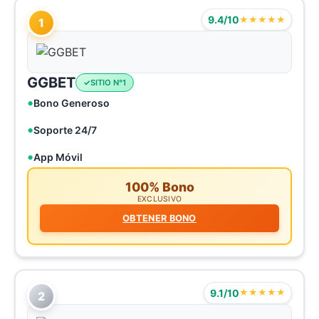
9.4/10
★★★★★
1
GGBET
SITIO N°1
Bono Generoso
Soporte 24/7
App Móvil
100% Bono
EXCLUSIVO
OBTENER BONO
9.1/10
★★★★★
2