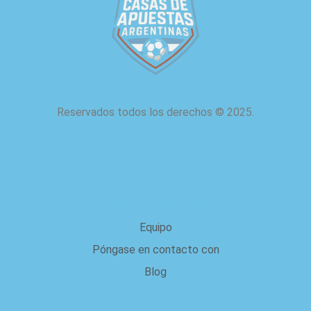
Reservados todos los derechos
©
2025.
acerca de nosotros
Equipo
Póngase en contacto con
Blog