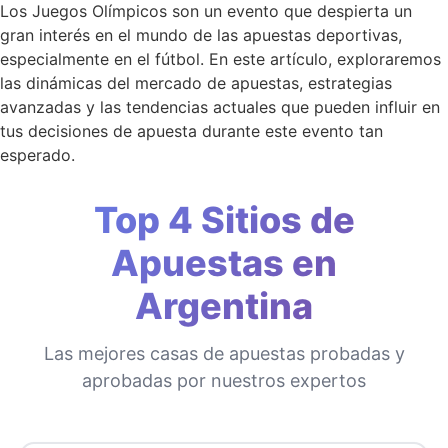
Los Juegos Olímpicos son un evento que despierta un
gran interés en el mundo de las apuestas deportivas,
especialmente en el fútbol. En este artículo, exploraremos
las dinámicas del mercado de apuestas, estrategias
avanzadas y las tendencias actuales que pueden influir en
tus decisiones de apuesta durante este evento tan
esperado.
Top 4 Sitios de
Apuestas en
Argentina
Las mejores casas de apuestas probadas y
aprobadas por nuestros expertos