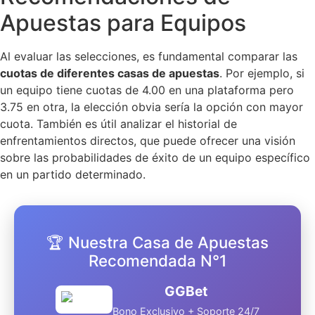
Apuestas para Equipos
Al evaluar las selecciones, es fundamental comparar las
cuotas de diferentes casas de apuestas
. Por ejemplo, si
un equipo tiene cuotas de 4.00 en una plataforma pero
3.75 en otra, la elección obvia sería la opción con mayor
cuota. También es útil analizar el historial de
enfrentamientos directos, que puede ofrecer una visión
sobre las probabilidades de éxito de un equipo específico
en un partido determinado.
🏆 Nuestra Casa de Apuestas
Recomendada N°1
GGBet
Bono Exclusivo + Soporte 24/7