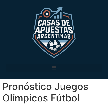
Pronóstico Juegos
Olímpicos Fútbol