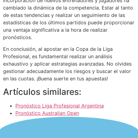
incorporación de nuevos entrenadores y jugadores ha
cambiado la dinámica de la competencia. Estar al tanto
de estas tendencias y realizar un seguimiento de las
estadísticas de los últimos partidos puede proporcionar
una ventaja significativa a la hora de realizar
pronósticos.
En conclusión, al apostar en la Copa de la Liga
Profesional, es fundamental realizar un análisis
exhaustivo y aplicar estrategias avanzadas. No olvides
gestionar adecuadamente los riesgos y buscar el valor
en las cuotas. ¡Buena suerte en tus apuestas!
Artículos similares:
Pronóstico Liga Profesional Argentina
Pronóstico Australian Open