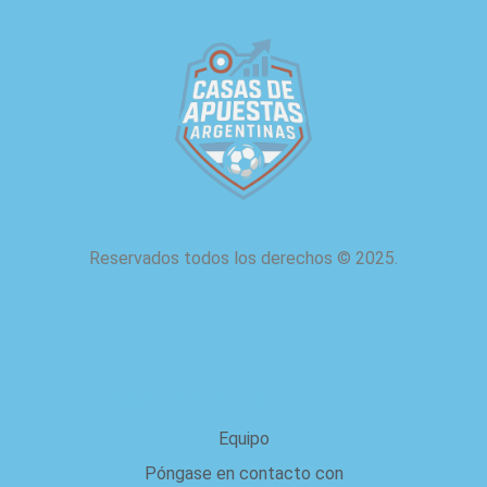
Reservados todos los derechos
©
2025.
acerca de nosotros
Equipo
Póngase en contacto con