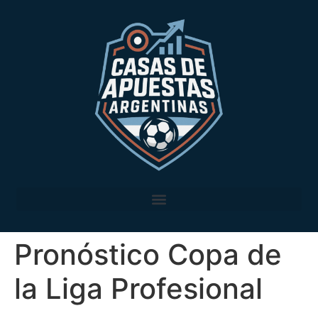
Pronóstico Copa de
la Liga Profesional