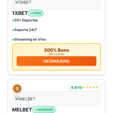
1XBET
LÍDER
50+ Deportes
Soporte 24/7
Streaming en Vivo
200% Bono
EXCLUSIVO
OBTENER BONO
8.9/10
★★★★★
3
MELBET
GENEROSO