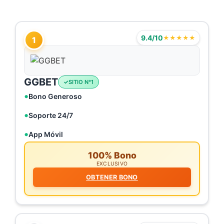
9.4/10
★★★★★
1
GGBET
SITIO N°1
Bono Generoso
Soporte 24/7
App Móvil
100% Bono
EXCLUSIVO
OBTENER BONO