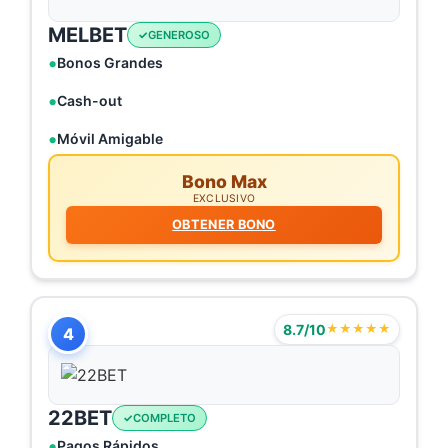
MELBET
GENEROSO
Bonos Grandes
Cash-out
Móvil Amigable
Bono Max
EXCLUSIVO
OBTENER BONO
8.7/10
★★★★★
4
22BET
COMPLETO
Pagos Rápidos