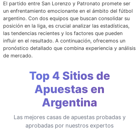
El partido entre San Lorenzo y Patronato promete ser
un enfrentamiento emocionante en el ámbito del fútbol
argentino. Con dos equipos que buscan consolidar su
posición en la liga, es crucial analizar las estadísticas,
las tendencias recientes y los factores que pueden
influir en el resultado. A continuación, ofrecemos un
pronóstico detallado que combina experiencia y análisis
de mercado.
Top 4 Sitios de
Apuestas en
Argentina
Las mejores casas de apuestas probadas y
aprobadas por nuestros expertos