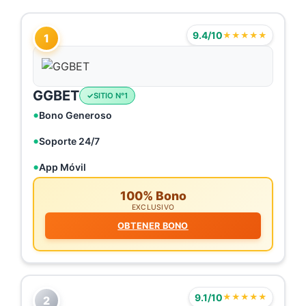
9.4/10
★★★★★
1
GGBET
SITIO N°1
Bono Generoso
Soporte 24/7
App Móvil
100% Bono
EXCLUSIVO
OBTENER BONO
9.1/10
★★★★★
2