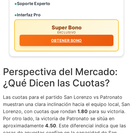
Soporte Experto
Interfaz Pro
Super Bono
EXCLUSIVO
OBTENER BONO
Perspectiva del Mercado:
¿Qué Dicen las Cuotas?
Las cuotas para el partido San Lorenzo vs Patronato
muestran una clara inclinación hacia el equipo local, San
Lorenzo, con cuotas que rondan
1.80
para su victoria.
Por otro lado, la victoria de Patronato se sitúa en
aproximadamente
4.50
. Este diferencial indica que las
casas de apuestas confían en la capacidad de San