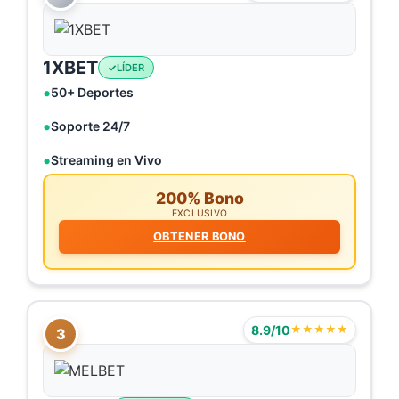
1XBET
LÍDER
50+ Deportes
Soporte 24/7
Streaming en Vivo
200% Bono
EXCLUSIVO
OBTENER BONO
8.9/10
★★★★★
3