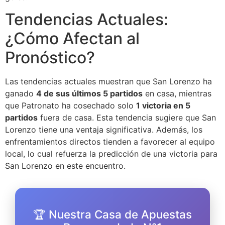
Tendencias Actuales:
¿Cómo Afectan al
Pronóstico?
Las tendencias actuales muestran que San Lorenzo ha
ganado
4 de sus últimos 5 partidos
en casa, mientras
que Patronato ha cosechado solo
1 victoria en 5
partidos
fuera de casa. Esta tendencia sugiere que San
Lorenzo tiene una ventaja significativa. Además, los
enfrentamientos directos tienden a favorecer al equipo
local, lo cual refuerza la predicción de una victoria para
San Lorenzo en este encuentro.
🏆 Nuestra Casa de Apuestas