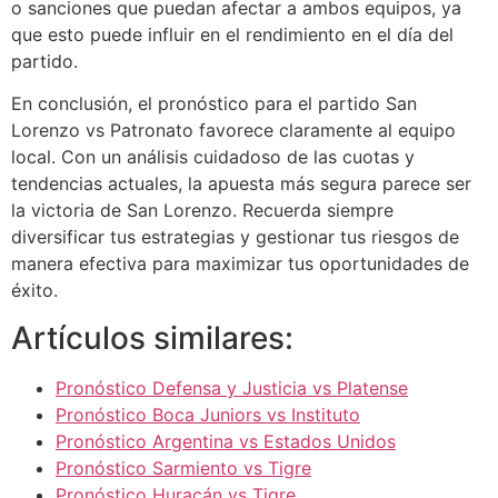
o sanciones que puedan afectar a ambos equipos, ya
que esto puede influir en el rendimiento en el día del
partido.
En conclusión, el pronóstico para el partido San
Lorenzo vs Patronato favorece claramente al equipo
local. Con un análisis cuidadoso de las cuotas y
tendencias actuales, la apuesta más segura parece ser
la victoria de San Lorenzo. Recuerda siempre
diversificar tus estrategias y gestionar tus riesgos de
manera efectiva para maximizar tus oportunidades de
éxito.
Artículos similares:
Pronóstico Defensa y Justicia vs Platense
Pronóstico Boca Juniors vs Instituto
Pronóstico Argentina vs Estados Unidos
Pronóstico Sarmiento vs Tigre
Pronóstico Huracán vs Tigre