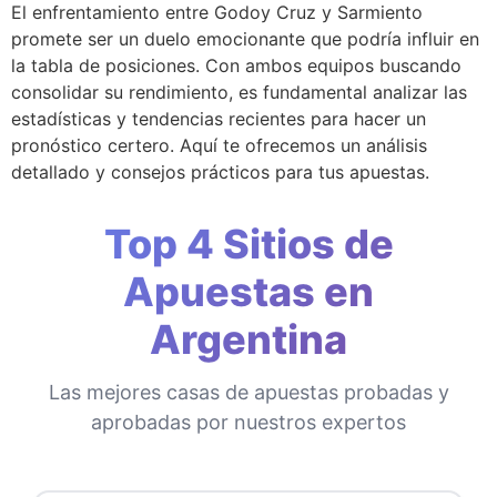
El enfrentamiento entre Godoy Cruz y Sarmiento
promete ser un duelo emocionante que podría influir en
la tabla de posiciones. Con ambos equipos buscando
consolidar su rendimiento, es fundamental analizar las
estadísticas y tendencias recientes para hacer un
pronóstico certero. Aquí te ofrecemos un análisis
detallado y consejos prácticos para tus apuestas.
Top 4 Sitios de
Apuestas en
Argentina
Las mejores casas de apuestas probadas y
aprobadas por nuestros expertos