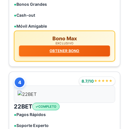
Bonos Grandes
Cash-out
Móvil Amigable
Bono Max
EXCLUSIVO
OBTENER BONO
8.7/10
★★★★★
4
22BET
COMPLETO
Pagos Rápidos
Soporte Experto