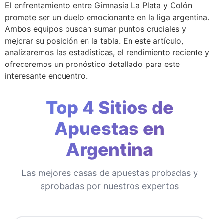
El enfrentamiento entre Gimnasia La Plata y Colón
promete ser un duelo emocionante en la liga argentina.
Ambos equipos buscan sumar puntos cruciales y
mejorar su posición en la tabla. En este artículo,
analizaremos las estadísticas, el rendimiento reciente y
ofreceremos un pronóstico detallado para este
interesante encuentro.
Top 4 Sitios de
Apuestas en
Argentina
Las mejores casas de apuestas probadas y
aprobadas por nuestros expertos