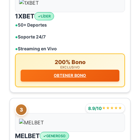
1XBET
LÍDER
50+ Deportes
Soporte 24/7
Streaming en Vivo
200% Bono
EXCLUSIVO
OBTENER BONO
8.9/10
★★★★★
3
MELBET
GENEROSO