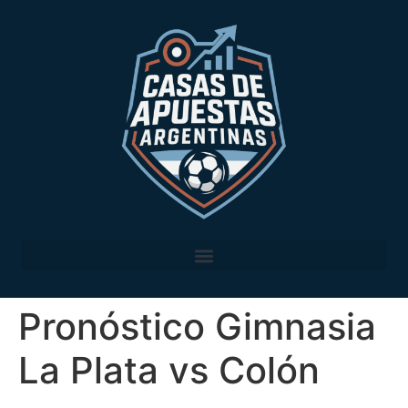
Pronóstico Gimnasia
La Plata vs Colón