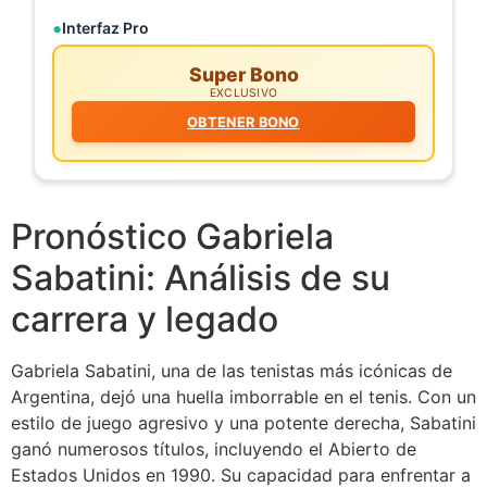
Interfaz Pro
Super Bono
EXCLUSIVO
OBTENER BONO
Pronóstico Gabriela
Sabatini: Análisis de su
carrera y legado
Gabriela Sabatini, una de las tenistas más icónicas de
Argentina, dejó una huella imborrable en el tenis. Con un
estilo de juego agresivo y una potente derecha, Sabatini
ganó numerosos títulos, incluyendo el Abierto de
Estados Unidos en 1990. Su capacidad para enfrentar a