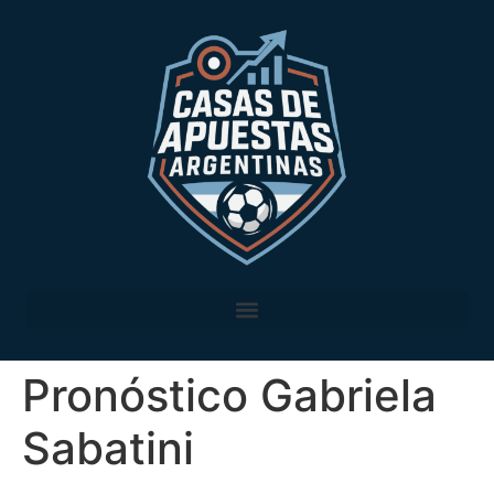
Pronóstico Gabriela
Sabatini