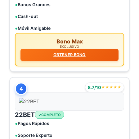
Bonos Grandes
Cash-out
Móvil Amigable
Bono Max
EXCLUSIVO
OBTENER BONO
8.7/10
★★★★★
4
22BET
COMPLETO
Pagos Rápidos
Soporte Experto