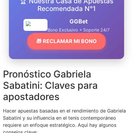
🏆 Nuestra Casa de Apuestas
Recomendada N°1
GGBet
Bono Exclusivo + Soporte 24/7
🎁 RECLAMAR MI BONO
Pronóstico Gabriela
Sabatini: Claves para
apostadores
Hacer apuestas basadas en el rendimiento de Gabriela
Sabatini y su influencia en el tenis contemporáneo
requiere un enfoque estratégico. Aquí hay algunos
consejos clave: