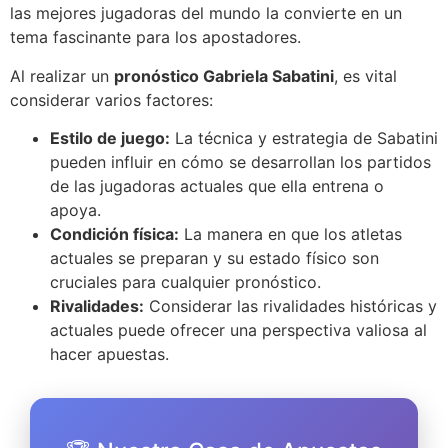
las mejores jugadoras del mundo la convierte en un
tema fascinante para los apostadores.
Al realizar un
pronóstico Gabriela Sabatini
, es vital
considerar varios factores:
Estilo de juego:
La técnica y estrategia de Sabatini
pueden influir en cómo se desarrollan los partidos
de las jugadoras actuales que ella entrena o
apoya.
Condición física:
La manera en que los atletas
actuales se preparan y su estado físico son
cruciales para cualquier pronóstico.
Rivalidades:
Considerar las rivalidades históricas y
actuales puede ofrecer una perspectiva valiosa al
hacer apuestas.