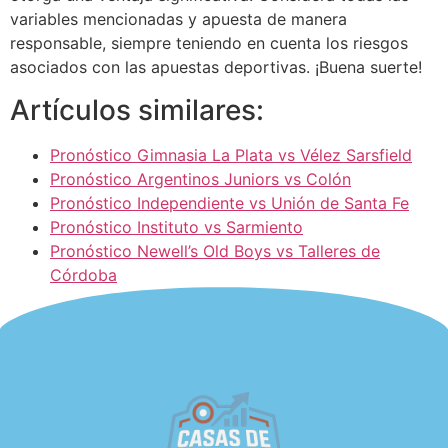
variables mencionadas y apuesta de manera
responsable, siempre teniendo en cuenta los riesgos
asociados con las apuestas deportivas. ¡Buena suerte!
Artículos similares:
Pronóstico Gimnasia La Plata vs Vélez Sarsfield
Pronóstico Argentinos Juniors vs Colón
Pronóstico Independiente vs Unión de Santa Fe
Pronóstico Instituto vs Sarmiento
Pronóstico Newell’s Old Boys vs Talleres de
Córdoba