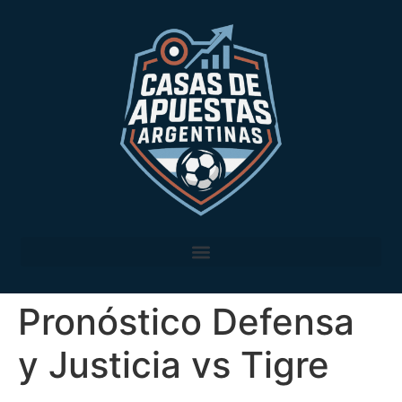
Pronóstico Defensa
y Justicia vs Tigre