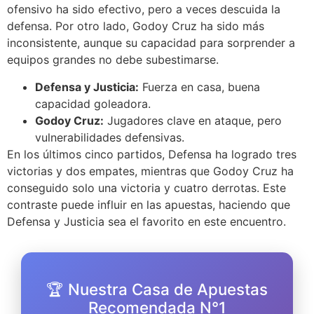
ofensivo ha sido efectivo, pero a veces descuida la
defensa. Por otro lado, Godoy Cruz ha sido más
inconsistente, aunque su capacidad para sorprender a
equipos grandes no debe subestimarse.
Defensa y Justicia:
Fuerza en casa, buena
capacidad goleadora.
Godoy Cruz:
Jugadores clave en ataque, pero
vulnerabilidades defensivas.
En los últimos cinco partidos, Defensa ha logrado tres
victorias y dos empates, mientras que Godoy Cruz ha
conseguido solo una victoria y cuatro derrotas. Este
contraste puede influir en las apuestas, haciendo que
Defensa y Justicia sea el favorito en este encuentro.
🏆 Nuestra Casa de Apuestas
Recomendada N°1