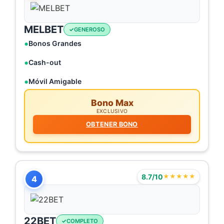
MELBET
GENEROSO
Bonos Grandes
Cash-out
Móvil Amigable
Bono Max
EXCLUSIVO
OBTENER BONO
8.7/10
★★★★★
4
22BET
COMPLETO