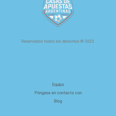
Reservados todos los derechos
©
2025.
acerca de nosotros
Equipo
Póngase en contacto con
Blog