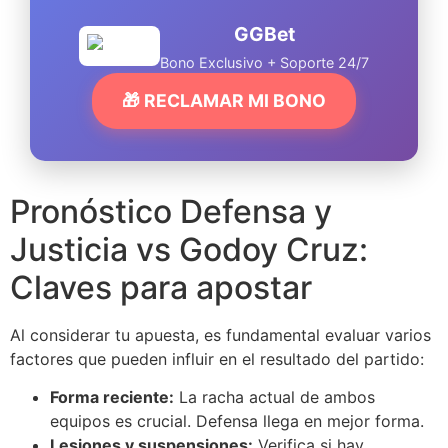
GGBet
Bono Exclusivo + Soporte 24/7
🎁 RECLAMAR MI BONO
Pronóstico Defensa y
Justicia vs Godoy Cruz:
Claves para apostar
Al considerar tu apuesta, es fundamental evaluar varios
factores que pueden influir en el resultado del partido:
Forma reciente:
La racha actual de ambos
equipos es crucial. Defensa llega en mejor forma.
Lesiones y suspensiones:
Verifica si hay