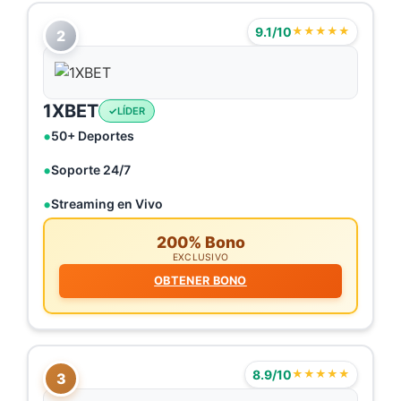
9.1/10
★★★★★
2
1XBET
LÍDER
50+ Deportes
Soporte 24/7
Streaming en Vivo
200% Bono
EXCLUSIVO
OBTENER BONO
8.9/10
★★★★★
3