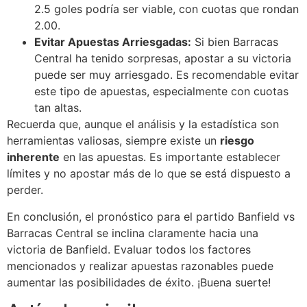
2.5 goles podría ser viable, con cuotas que rondan
2.00.
Evitar Apuestas Arriesgadas:
Si bien Barracas
Central ha tenido sorpresas, apostar a su victoria
puede ser muy arriesgado. Es recomendable evitar
este tipo de apuestas, especialmente con cuotas
tan altas.
Recuerda que, aunque el análisis y la estadística son
herramientas valiosas, siempre existe un
riesgo
inherente
en las apuestas. Es importante establecer
límites y no apostar más de lo que se está dispuesto a
perder.
En conclusión, el pronóstico para el partido Banfield vs
Barracas Central se inclina claramente hacia una
victoria de Banfield. Evaluar todos los factores
mencionados y realizar apuestas razonables puede
aumentar las posibilidades de éxito. ¡Buena suerte!