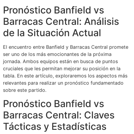
Pronóstico Banfield vs
Barracas Central: Análisis
de la Situación Actual
El encuentro entre Banfield y Barracas Central promete
ser uno de los más emocionantes de la próxima
jornada. Ambos equipos están en busca de puntos
cruciales que les permitan mejorar su posición en la
tabla. En este artículo, exploraremos los aspectos más
relevantes para realizar un pronóstico fundamentado
sobre este partido.
Pronóstico Banfield vs
Barracas Central: Claves
Tácticas y Estadísticas