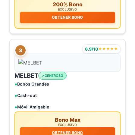
200% Bono
EXCLUSIVO
OBTENER BONO
8.9/10
★★★★★
3
MELBET
GENEROSO
Bonos Grandes
Cash-out
Móvil Amigable
Bono Max
EXCLUSIVO
OBTENER BONO