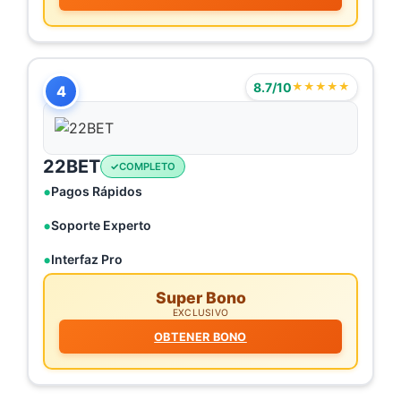
8.7/10
★★★★★
4
22BET
COMPLETO
Pagos Rápidos
Soporte Experto
Interfaz Pro
Super Bono
EXCLUSIVO
OBTENER BONO