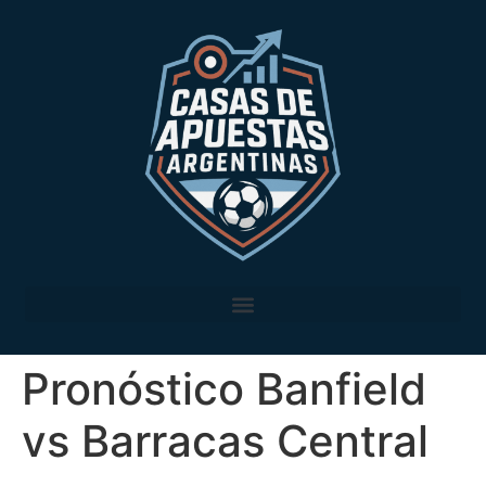
Pronóstico Banfield
vs Barracas Central