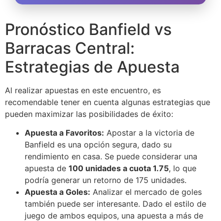
Pronóstico Banfield vs
Barracas Central:
Estrategias de Apuesta
Al realizar apuestas en este encuentro, es
recomendable tener en cuenta algunas estrategias que
pueden maximizar las posibilidades de éxito:
Apuesta a Favoritos:
Apostar a la victoria de
Banfield es una opción segura, dado su
rendimiento en casa. Se puede considerar una
apuesta de
100 unidades a cuota 1.75
, lo que
podría generar un retorno de 175 unidades.
Apuesta a Goles:
Analizar el mercado de goles
también puede ser interesante. Dado el estilo de
juego de ambos equipos, una apuesta a más de