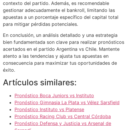
contexto del partido. Además, es recomendable
gestionar adecuadamente el bankroll, limitando las
apuestas a un porcentaje específico del capital total
para mitigar pérdidas potenciales.
En conclusión, un análisis detallado y una estrategia
bien fundamentada son clave para realizar pronósticos
acertados en el partido Argentina vs Chile. Mantente
atento a las tendencias y ajusta tus apuestas en
consecuencia para maximizar tus oportunidades de
éxito.
Artículos similares:
Pronóstico Boca Juniors vs Instituto
Pronóstico Gimnasia La Plata vs Vélez Sarsfield
Pronóstico Instituto vs Platense
Pronóstico Racing Club vs Central Córdoba
Pronóstico Defensa y Justicia vs Arsenal de