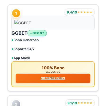
9.4/10
★★★★★
1
GGBET
SITIO N°1
Bono Generoso
Soporte 24/7
App Móvil
100% Bono
EXCLUSIVO
OBTENER BONO
9.1/10
★★★★★
2