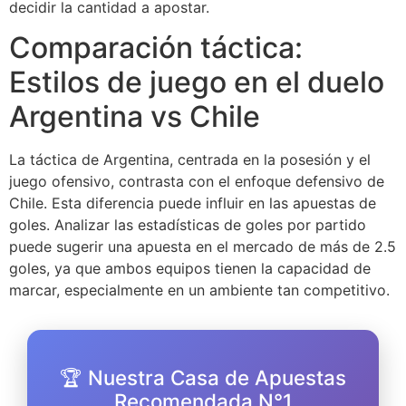
decidir la cantidad a apostar.
Comparación táctica:
Estilos de juego en el duelo
Argentina vs Chile
La táctica de Argentina, centrada en la posesión y el
juego ofensivo, contrasta con el enfoque defensivo de
Chile. Esta diferencia puede influir en las apuestas de
goles. Analizar las estadísticas de goles por partido
puede sugerir una apuesta en el mercado de más de 2.5
goles, ya que ambos equipos tienen la capacidad de
marcar, especialmente en un ambiente tan competitivo.
🏆 Nuestra Casa de Apuestas
Recomendada N°1