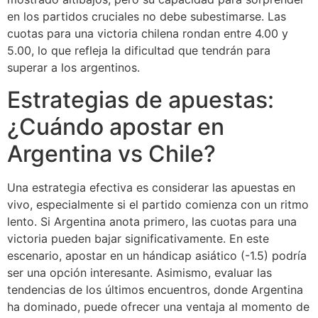
en los partidos cruciales no debe subestimarse. Las
cuotas para una victoria chilena rondan entre 4.00 y
5.00, lo que refleja la dificultad que tendrán para
superar a los argentinos.
Estrategias de apuestas:
¿Cuándo apostar en
Argentina vs Chile?
Una estrategia efectiva es considerar las apuestas en
vivo, especialmente si el partido comienza con un ritmo
lento. Si Argentina anota primero, las cuotas para una
victoria pueden bajar significativamente. En este
escenario, apostar en un hándicap asiático (-1.5) podría
ser una opción interesante. Asimismo, evaluar las
tendencias de los últimos encuentros, donde Argentina
ha dominado, puede ofrecer una ventaja al momento de