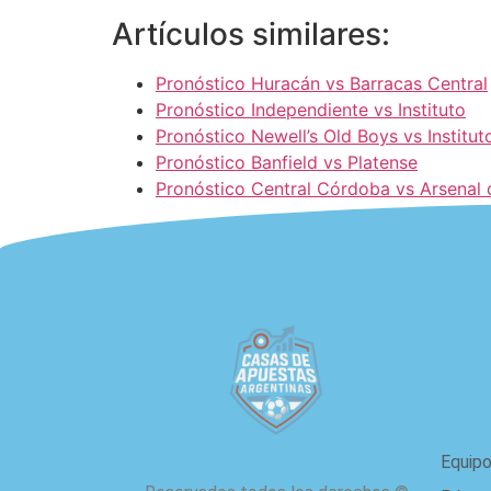
Artículos similares:
Pronóstico Huracán vs Barracas Central
Pronóstico Independiente vs Instituto
Pronóstico Newell’s Old Boys vs Institut
Pronóstico Banfield vs Platense
Pronóstico Central Córdoba vs Arsenal 
ac
no
Equip