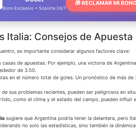
🎁 RECLAMAR MI BON
Bono Exclusivo + Soporte 24/7
s Italia: Consejos de Apuesta
uentro, es importante considerar algunos factores clave:
s casas de apuestas. Por ejemplo, una victoria de Argentina
rededor de 3.50.
as en el número total de goles. Un pronóstico de más de 2
r de sus problemas recientes, pueden ser peligrosos en situ
ido, como el clima y el estado del campo, pueden influir e
ia
sugiere que Argentina podría tener la delantera, pero Ital
iderando no solo las estadísticas, sino también la dinámic