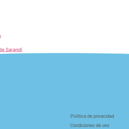
o
de Sarandí
erca de
Legal
sotros
Política de privacidad
o
Condiciones de uso