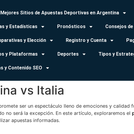
 Mejores Sitios de Apuestas Deportivas en Argentina
as y Estadísticas
Pronósticos
Consejos de
parativas y Elección
Registro y Cuenta
Pag
ios y Plataformas
Deportes
Tipos y Estrate
as y Contenido SEO
na vs Italia
 promete ser un espectáculo lleno de emociones y calidad f
tido no será la excepción. En este artículo, exploraremos el
alizar apuestas informadas.