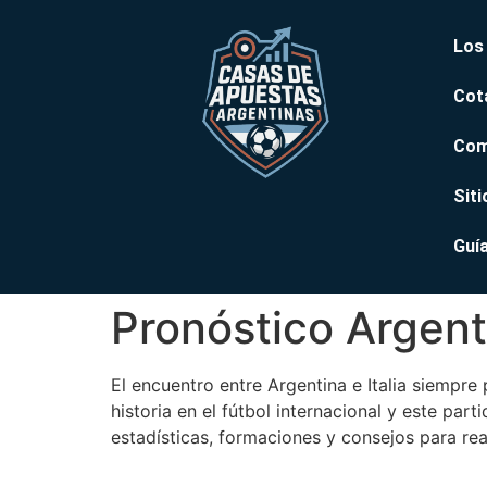
Los
Cot
Com
Sit
Guí
Pronóstico Argenti
El encuentro entre Argentina e Italia siempre
historia en el fútbol internacional y este par
estadísticas, formaciones y consejos para re