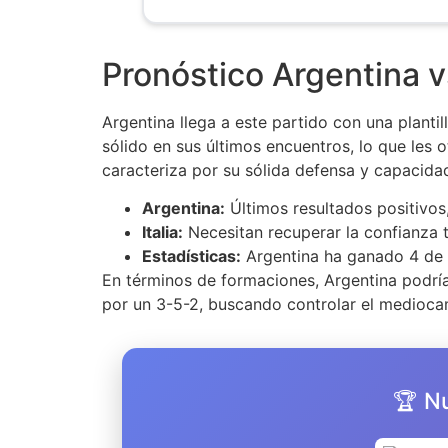
Pronóstico Argentina vs
Argentina llega a este partido con una planti
sólido en sus últimos encuentros, lo que les o
caracteriza por su sólida defensa y capacida
Argentina:
Últimos resultados positivos
Italia:
Necesitan recuperar la confianza t
Estadísticas:
Argentina ha ganado 4 de s
En términos de formaciones, Argentina podría 
por un 3-5-2, buscando controlar el mediocam
🏆 N