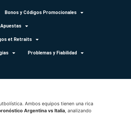
Bonos y Códigos Promocionales
 Apuestas
os et Retraits
gias
Problemas y Fiabilidad
utbolística. Ambos equipos tienen una rica
pronóstico Argentina vs Italia
, analizando