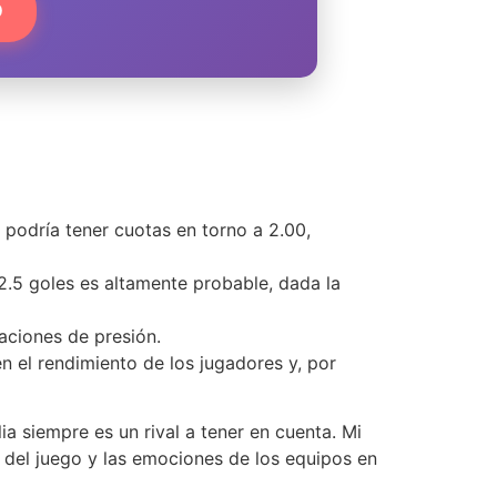
O
 podría tener cuotas en torno a 2.00,
.5 goles es altamente probable, dada la
aciones de presión.
n el rendimiento de los jugadores y, por
ia siempre es un rival a tener en cuenta. Mi
a del juego y las emociones de los equipos en