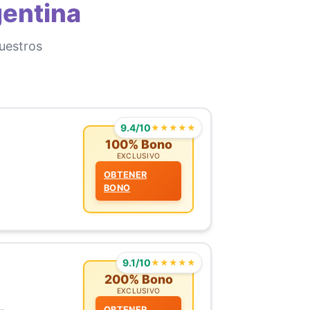
gentina
uestros
9.4/10
★★★★★
100% Bono
EXCLUSIVO
OBTENER
BONO
9.1/10
★★★★★
200% Bono
EXCLUSIVO
OBTENER