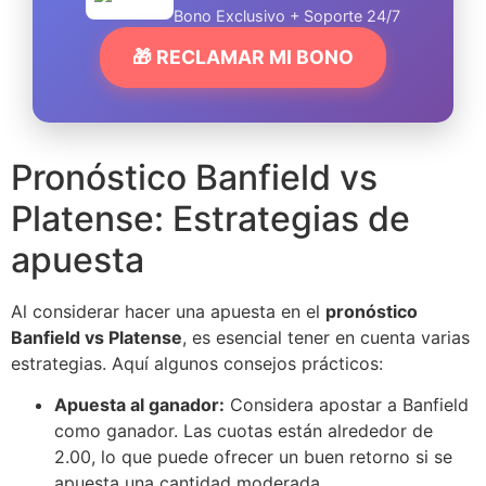
Bono Exclusivo + Soporte 24/7
🎁 RECLAMAR MI BONO
Pronóstico Banfield vs
Platense: Estrategias de
apuesta
Al considerar hacer una apuesta en el
pronóstico
Banfield vs Platense
, es esencial tener en cuenta varias
estrategias. Aquí algunos consejos prácticos:
Apuesta al ganador:
Considera apostar a Banfield
como ganador. Las cuotas están alrededor de
2.00, lo que puede ofrecer un buen retorno si se
apuesta una cantidad moderada.