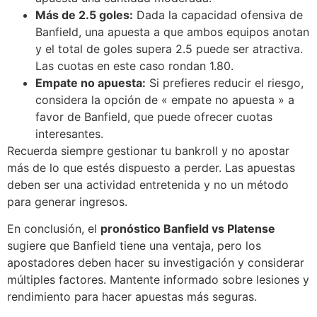
Más de 2.5 goles:
Dada la capacidad ofensiva de
Banfield, una apuesta a que ambos equipos anotan
y el total de goles supera 2.5 puede ser atractiva.
Las cuotas en este caso rondan 1.80.
Empate no apuesta:
Si prefieres reducir el riesgo,
considera la opción de « empate no apuesta » a
favor de Banfield, que puede ofrecer cuotas
interesantes.
Recuerda siempre gestionar tu bankroll y no apostar
más de lo que estés dispuesto a perder. Las apuestas
deben ser una actividad entretenida y no un método
para generar ingresos.
En conclusión, el
pronóstico Banfield vs Platense
sugiere que Banfield tiene una ventaja, pero los
apostadores deben hacer su investigación y considerar
múltiples factores. Mantente informado sobre lesiones y
rendimiento para hacer apuestas más seguras.