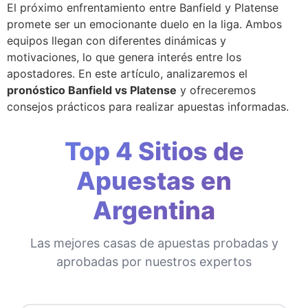
El próximo enfrentamiento entre Banfield y Platense
promete ser un emocionante duelo en la liga. Ambos
equipos llegan con diferentes dinámicas y
motivaciones, lo que genera interés entre los
apostadores. En este artículo, analizaremos el
pronóstico Banfield vs Platense
y ofreceremos
consejos prácticos para realizar apuestas informadas.
Top 4 Sitios de
Apuestas en
Argentina
Las mejores casas de apuestas probadas y
aprobadas por nuestros expertos