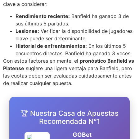
clave a considerar:
Rendimiento reciente:
Banfield ha ganado 3 de
sus últimos 5 partidos.
Lesiones:
Verificar la disponibilidad de jugadores
clave puede ser determinante.
Historial de enfrentamientos:
En los últimos 5
encuentros directos, Banfield ha ganado 3 veces.
Con estos factores en mente, el
pronóstico Banfield vs
Platense
sugiere una ligera ventaja para Banfield, pero
las cuotas deben ser evaluadas cuidadosamente antes
de realizar cualquier apuesta.
🏆 Nuestra Casa de Apuestas
Recomendada N°1
GGBet