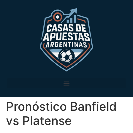
Pronóstico Banfield
vs Platense