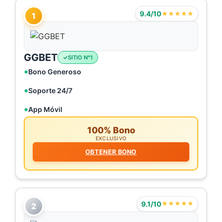
9.4/10
★★★★★
1
GGBET
SITIO N°1
Bono Generoso
Soporte 24/7
App Móvil
100% Bono
EXCLUSIVO
OBTENER BONO
9.1/10
★★★★★
2