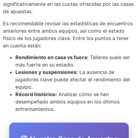
significativamente en las cuotas ofrecidas por las casas
de apuestas.
Es recomendable revisar las estadísticas de encuentros
anteriores entre ambos equipos, así como el estado
físico de los jugadores clave. Entre los puntos a tener
en cuenta están:
Rendimiento en casa vs fuera:
Talleres suele ser
más fuerte en su estadio.
Lesiones y suspensiones:
La ausencia de
jugadores clave puede afectar el rendimiento del
equipo.
Récord histórico:
Analizar cómo se han
desempeñado ambos equipos en los últimos
enfrentamientos.