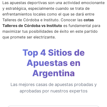
Las apuestas deportivas son una actividad emocionante
y estratégica, especialmente cuando se trata de
enfrentamientos locales como el que se dará entre
Talleres de Córdoba e Instituto. Conocer las
cotas
Talleres de Córdoba vs Instituto
es fundamental para
maximizar tus posibilidades de éxito en este partido
que promete ser electrizante.
Top 4 Sitios de
Apuestas en
Argentina
Las mejores casas de apuestas probadas y
aprobadas por nuestros expertos