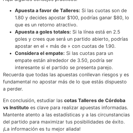
Apuesta a favor de Talleres:
Si las cuotas son de
1.80 y decides apostar $100, podrías ganar $80, lo
que es un retorno atractivo.
Apuesta a goles totales:
Si la línea está en 2.5
goles y crees que será un partido abierto, podrías
apostar en el « más de » con cuotas de 1.90.
Considera el empate:
Si las cuotas para un
empate están alrededor de 3.50, podría ser
interesante si el partido se presenta parejo.
Recuerda que todas las apuestas conllevan riesgos y es
fundamental no apostar más de lo que estás dispuesto
a perder.
En conclusión, estudiar las
cotas Talleres de Córdoba
vs Instituto
es clave para realizar apuestas informadas.
Mantente atento a las estadísticas y a las circunstancias
del partido para maximizar tus posibilidades de éxito.
¡La información es tu mejor aliada!