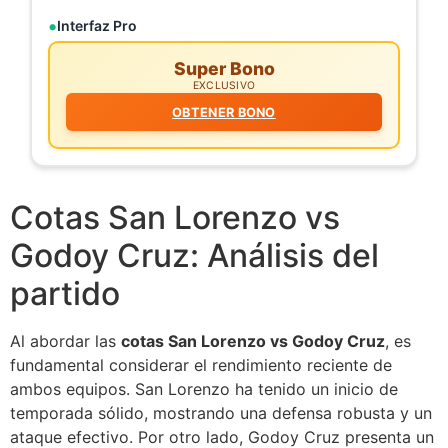
Interfaz Pro
Super Bono
EXCLUSIVO
OBTENER BONO
Cotas San Lorenzo vs
Godoy Cruz: Análisis del
partido
Al abordar las
cotas San Lorenzo vs Godoy Cruz
, es
fundamental considerar el rendimiento reciente de
ambos equipos. San Lorenzo ha tenido un inicio de
temporada sólido, mostrando una defensa robusta y un
ataque efectivo. Por otro lado, Godoy Cruz presenta un