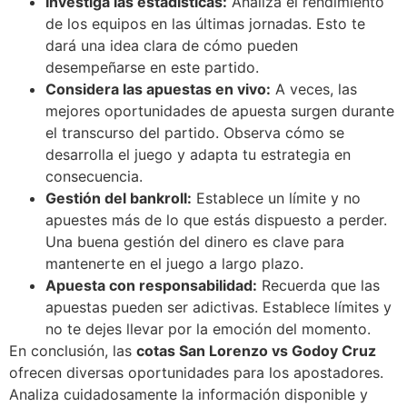
Investiga las estadísticas:
Analiza el rendimiento
de los equipos en las últimas jornadas. Esto te
dará una idea clara de cómo pueden
desempeñarse en este partido.
Considera las apuestas en vivo:
A veces, las
mejores oportunidades de apuesta surgen durante
el transcurso del partido. Observa cómo se
desarrolla el juego y adapta tu estrategia en
consecuencia.
Gestión del bankroll:
Establece un límite y no
apuestes más de lo que estás dispuesto a perder.
Una buena gestión del dinero es clave para
mantenerte en el juego a largo plazo.
Apuesta con responsabilidad:
Recuerda que las
apuestas pueden ser adictivas. Establece límites y
no te dejes llevar por la emoción del momento.
En conclusión, las
cotas San Lorenzo vs Godoy Cruz
ofrecen diversas oportunidades para los apostadores.
Analiza cuidadosamente la información disponible y