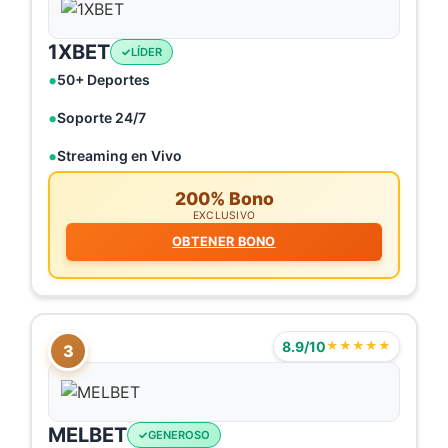
1XBET
LÍDER
50+ Deportes
Soporte 24/7
Streaming en Vivo
200% Bono
EXCLUSIVO
OBTENER BONO
8.9/10
★★★★★
3
MELBET
GENEROSO