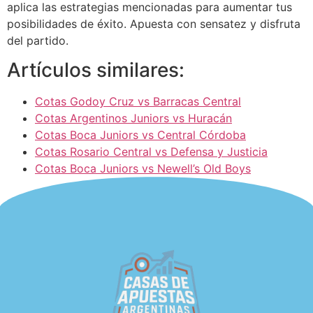
aplica las estrategias mencionadas para aumentar tus
posibilidades de éxito. Apuesta con sensatez y disfruta
del partido.
Artículos similares:
Cotas Godoy Cruz vs Barracas Central
Cotas Argentinos Juniors vs Huracán
Cotas Boca Juniors vs Central Córdoba
Cotas Rosario Central vs Defensa y Justicia
Cotas Boca Juniors vs Newell’s Old Boys