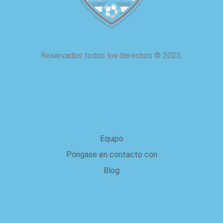
Reservados todos los derechos
©
2025.
acerca de nosotros
Equipo
Póngase en contacto con
Blog