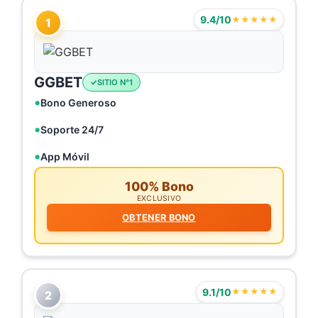
9.4/10
★★★★★
1
GGBET
SITIO N°1
Bono Generoso
Soporte 24/7
App Móvil
100% Bono
EXCLUSIVO
OBTENER BONO
9.1/10
★★★★★
2