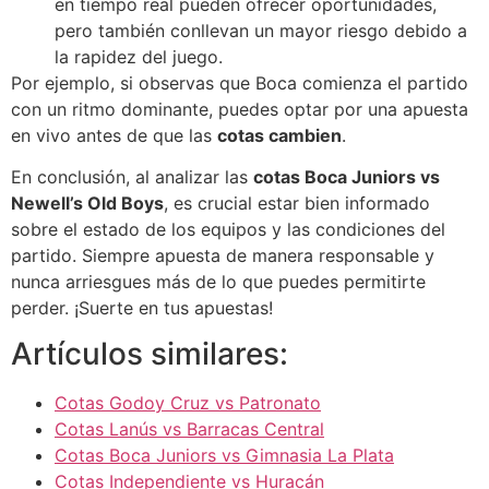
en tiempo real pueden ofrecer oportunidades,
pero también conllevan un mayor riesgo debido a
la rapidez del juego.
Por ejemplo, si observas que Boca comienza el partido
con un ritmo dominante, puedes optar por una apuesta
en vivo antes de que las
cotas cambien
.
En conclusión, al analizar las
cotas Boca Juniors vs
Newell’s Old Boys
, es crucial estar bien informado
sobre el estado de los equipos y las condiciones del
partido. Siempre apuesta de manera responsable y
nunca arriesgues más de lo que puedes permitirte
perder. ¡Suerte en tus apuestas!
Artículos similares:
Cotas Godoy Cruz vs Patronato
Cotas Lanús vs Barracas Central
Cotas Boca Juniors vs Gimnasia La Plata
Cotas Independiente vs Huracán