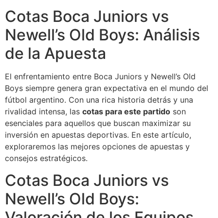
Cotas Boca Juniors vs
Newell’s Old Boys: Análisis
de la Apuesta
El enfrentamiento entre Boca Juniors y Newell’s Old
Boys siempre genera gran expectativa en el mundo del
fútbol argentino. Con una rica historia detrás y una
rivalidad intensa, las
cotas para este partido
son
esenciales para aquellos que buscan maximizar su
inversión en apuestas deportivas. En este artículo,
exploraremos las mejores opciones de apuestas y
consejos estratégicos.
Cotas Boca Juniors vs
Newell’s Old Boys:
Valoración de los Equipos