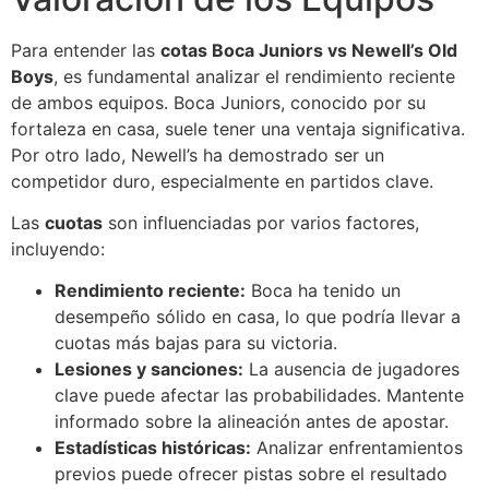
Para entender las
cotas Boca Juniors vs Newell’s Old
Boys
, es fundamental analizar el rendimiento reciente
de ambos equipos. Boca Juniors, conocido por su
fortaleza en casa, suele tener una ventaja significativa.
Por otro lado, Newell’s ha demostrado ser un
competidor duro, especialmente en partidos clave.
Las
cuotas
son influenciadas por varios factores,
incluyendo:
Rendimiento reciente:
Boca ha tenido un
desempeño sólido en casa, lo que podría llevar a
cuotas más bajas para su victoria.
Lesiones y sanciones:
La ausencia de jugadores
clave puede afectar las probabilidades. Mantente
informado sobre la alineación antes de apostar.
Estadísticas históricas:
Analizar enfrentamientos
previos puede ofrecer pistas sobre el resultado