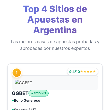
Top 4 Sitios de
Apuestas en
Argentina
Las mejores casas de apuestas probadas y
aprobadas por nuestros expertos
9.4/10
★★★★★
1
GGBET
SITIO N°1
Bono Generoso
Soporte 24/7