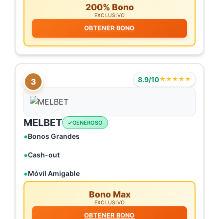
200% Bono
EXCLUSIVO
OBTENER BONO
8.9/10
★★★★★
3
MELBET
GENEROSO
Bonos Grandes
Cash-out
Móvil Amigable
Bono Max
EXCLUSIVO
OBTENER BONO