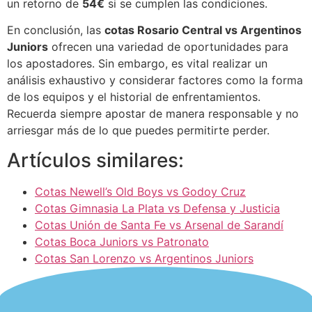
un retorno de
54€
si se cumplen las condiciones.
En conclusión, las
cotas Rosario Central vs Argentinos
Juniors
ofrecen una variedad de oportunidades para
los apostadores. Sin embargo, es vital realizar un
análisis exhaustivo y considerar factores como la forma
de los equipos y el historial de enfrentamientos.
Recuerda siempre apostar de manera responsable y no
arriesgar más de lo que puedes permitirte perder.
Artículos similares:
Cotas Newell’s Old Boys vs Godoy Cruz
Cotas Gimnasia La Plata vs Defensa y Justicia
Cotas Unión de Santa Fe vs Arsenal de Sarandí
Cotas Boca Juniors vs Patronato
Cotas San Lorenzo vs Argentinos Juniors