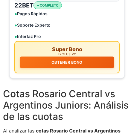
22BET
COMPLETO
Pagos Rápidos
Soporte Experto
Interfaz Pro
Super Bono
EXCLUSIVO
OBTENER BONO
Cotas Rosario Central vs
Argentinos Juniors: Análisis
de las cuotas
Al analizar las
cotas Rosario Central vs Argentinos