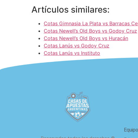
Artículos similares:
Cotas Gimnasia La Plata vs Barracas Ce
Cotas Newell’s Old Boys vs Godoy Cruz
Cotas Newell’s Old Boys vs Huracán
Cotas Lanús vs Godoy Cruz
Cotas Lanús vs Instituto
ac
no
Equip