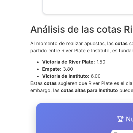
Análisis de las cotas Ri
Al momento de realizar apuestas, las
cotas
so
partido entre River Plate e Instituto, es fund
Victoria de River Plate:
1.50
Empate:
3.80
Victoria de Instituto:
6.00
Estas
cotas
sugieren que River Plate es el cla
embargo, las
cotas altas para Instituto
pueden
🏆 N