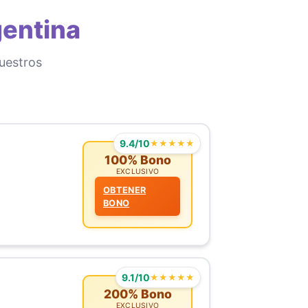
gentina
uestros
9.4/10
★★★★★
100% Bono
EXCLUSIVO
OBTENER
BONO
9.1/10
★★★★★
200% Bono
EXCLUSIVO