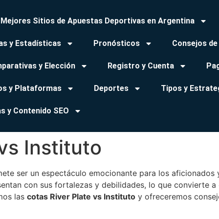
 Mejores Sitios de Apuestas Deportivas en Argentina
as y Estadísticas
Pronósticos
Consejos de
parativas y Elección
Registro y Cuenta
Pag
ios y Plataformas
Deportes
Tipos y Estrate
as y Contenido SEO
vs Instituto
omete ser un espectáculo emocionante para los aficionados y
entan con sus fortalezas y debilidades, lo que convierte a
emos las
cotas River Plate vs Instituto
y ofreceremos consejo