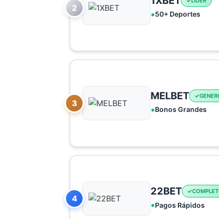
1XBET
LÍDER
2
50+ Deportes
MELBET
GENER
3
Bonos Grandes
22BET
COMPLE
4
Pagos Rápidos