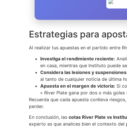
Estrategias para aposta
Al realizar tus apuestas en el partido entre Ri
Investiga el rendimiento reciente:
Anali
en casa, mientras que Instituto puede se
Considera las lesiones y suspensiones
al tanto de cualquier noticia de última h
Apuesta en el margen de victoria:
Si co
« River Plate gana por dos o más goles 
Recuerda que cada apuesta conlleva riesgos, 
perder.
En conclusión, las
cotas River Plate vs Instit
experto es que analices bien el contexto del 