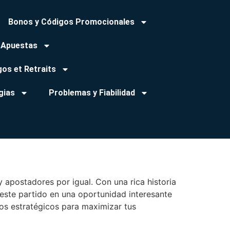
Bonos y Códigos Promocionales
 Apuestas
os et Retraits
gias
Problemas y Fiabilidad
 apostadores por igual. Con una rica historia
 este partido en una oportunidad interesante
s estratégicos para maximizar tus