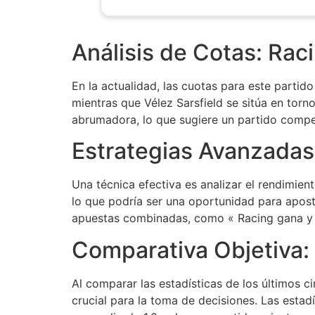
Análisis de Cotas: Rac
En la actualidad, las cuotas para este partid
mientras que Vélez Sarsfield se sitúa en torno
abrumadora, lo que sugiere un partido compet
Estrategias Avanzadas 
Una técnica efectiva es analizar el rendimie
lo que podría ser una oportunidad para apos
apuestas combinadas, como « Racing gana y 
Comparativa Objetiva:
Al comparar las estadísticas de los últimos 
crucial para la toma de decisiones. Las esta