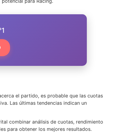
a potencial para Racing.
°1
O
cerca el partido, es probable que las cuotas
tiva. Las últimas tendencias indican un
ital combinar análisis de cuotas, rendimiento
es para obtener los mejores resultados.