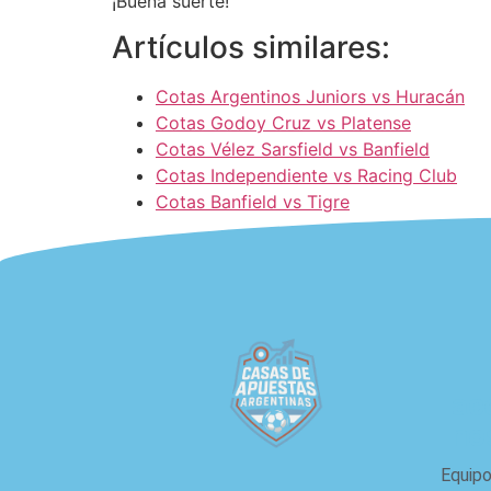
¡Buena suerte!
Artículos similares:
Cotas Argentinos Juniors vs Huracán
Cotas Godoy Cruz vs Platense
Cotas Vélez Sarsfield vs Banfield
Cotas Independiente vs Racing Club
Cotas Banfield vs Tigre
ac
no
Equip