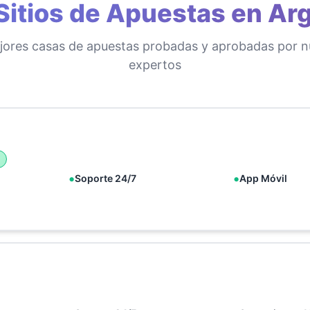
Sitios de Apuestas en Ar
jores casas de apuestas probadas y aprobadas por n
expertos
Soporte 24/7
App Móvil