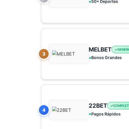
50+ Deportes
MELBET
GENER
3
Bonos Grandes
22BET
COMPLE
4
Pagos Rápidos