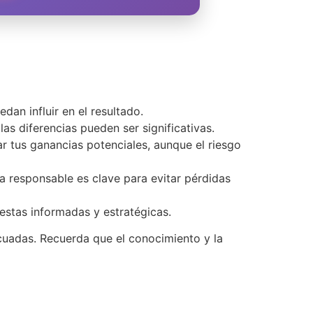
dan influir en el resultado.
as diferencias pueden ser significativas.
r tus ganancias potenciales, aunque el riesgo
 responsable es clave para evitar pérdidas
estas informadas y estratégicas.
decuadas. Recuerda que el conocimiento y la