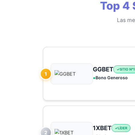
Top 4 
Las me
GGBET
SITIO N°1
1
Bono Generoso
1XBET
LÍDER
2