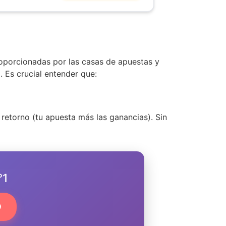
oporcionadas por las casas de apuestas y
 Es crucial entender que:
retorno (tu apuesta más las ganancias). Sin
°1
O