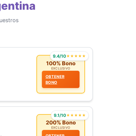
gentina
uestros
9.4/10
★★★★★
100% Bono
EXCLUSIVO
OBTENER
BONO
9.1/10
★★★★★
200% Bono
EXCLUSIVO
OBTENER