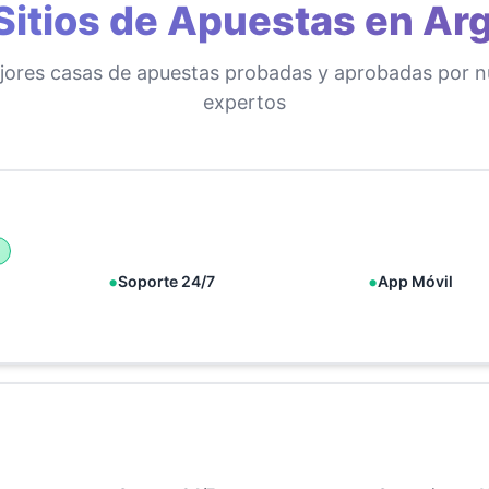
Sitios de Apuestas en Ar
jores casas de apuestas probadas y aprobadas por n
expertos
Soporte 24/7
App Móvil