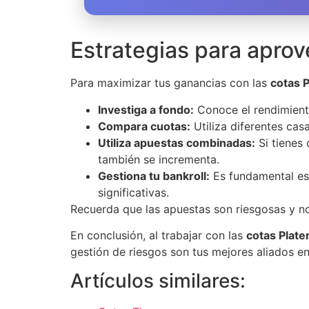
Estrategias para aprov
Para maximizar tus ganancias con las
cotas 
Investiga a fondo:
Conoce el rendimiento 
Compara cuotas:
Utiliza diferentes cas
Utiliza apuestas combinadas:
Si tienes 
también se incrementa.
Gestiona tu bankroll:
Es fundamental est
significativas.
Recuerda que las apuestas son riesgosas y no
En conclusión, al trabajar con las
cotas Plate
gestión de riesgos son tus mejores aliados e
Artículos similares: