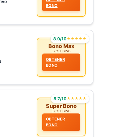
Vivo
BONO
8.9/10
★★★★★
Bono Max
EXCLUSIVO
OBTENER
e
BONO
8.7/10
★★★★★
Super Bono
EXCLUSIVO
OBTENER
BONO