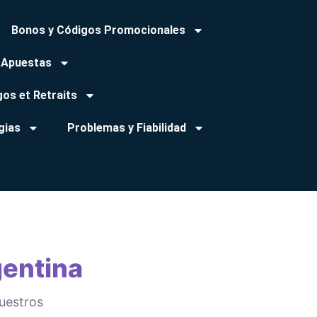
Bonos y Códigos Promocionales
 Apuestas
os et Retraits
gias
Problemas y Fiabilidad
gentina
uestros