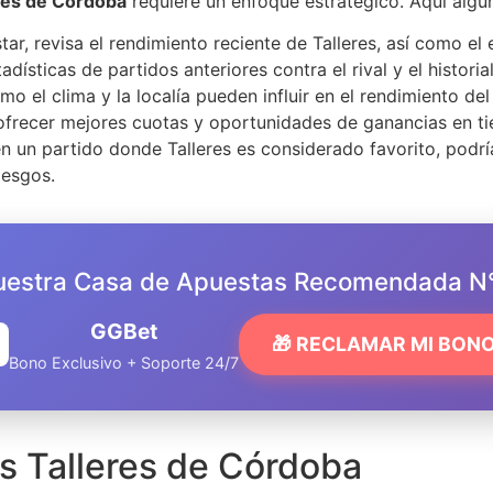
res de Córdoba
requiere un enfoque estratégico. Aquí algu
ar, revisa el rendimiento reciente de Talleres, así como el 
dísticas de partidos anteriores contra el rival y el histori
o el clima y la localía pueden influir en el rendimiento del
frecer mejores cuotas y oportunidades de ganancias en ti
n un partido donde Talleres es considerado favorito, podr
iesgos.
uestra Casa de Apuestas Recomendada N
GGBet
🎁 RECLAMAR MI BON
Bono Exclusivo + Soporte 24/7
s Talleres de Córdoba