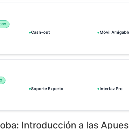
OSO
Cash-out
Móvil Amigabl
TO
Soporte Experto
Interfaz Pro
oba: Introducción a las Apues