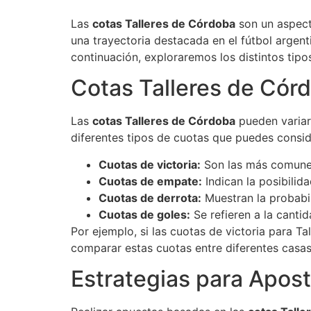
Las
cotas Talleres de Córdoba
son un aspect
una trayectoria destacada en el fútbol argen
continuación, exploraremos los distintos tip
Cotas Talleres de Cór
Las
cotas Talleres de Córdoba
pueden variar 
diferentes tipos de cuotas que puedes consid
Cuotas de victoria:
Son las más comunes 
Cuotas de empate:
Indican la posibilid
Cuotas de derrota:
Muestran la probabil
Cuotas de goles:
Se refieren a la cantid
Por ejemplo, si las cuotas de victoria para T
comparar estas cuotas entre diferentes casas
Estrategias para Apos