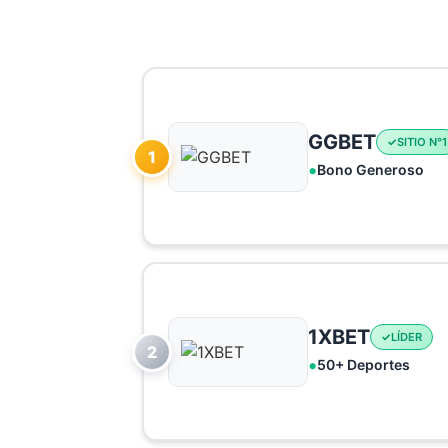
GGBET
SITIO N°1
1
Bono Generoso
1XBET
LÍDER
2
50+ Deportes