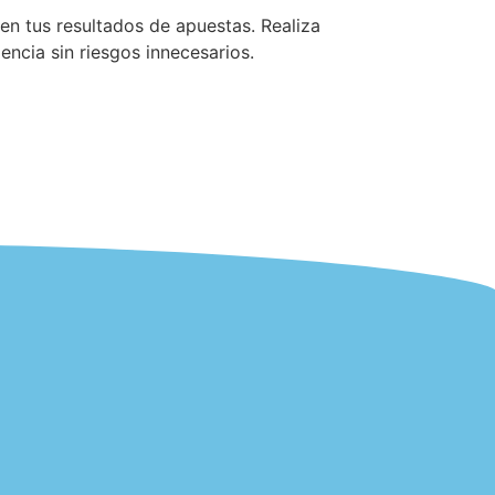
en tus resultados de apuestas. Realiza
encia sin riesgos innecesarios.