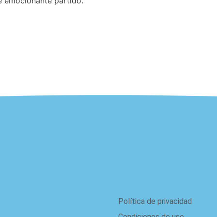
e emocionante partido.
erca de
Legal
sotros
Política de privacidad
o
Condiciones de uso