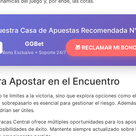
inámicas del juego y, por ende, las cotas.
uestra Casa de Apuestas Recomendada N
GGBet
🎁 RECLAMAR MI BON
Bono Exclusivo + Soporte 24/7
ra Apostar en el Encuentro
 te limites a la victoria, sino que explora opciones como 
 sobrepasarlo es esencial para gestionar el riesgo. Además
rían ser útiles.
arracas Central ofrece múltiples oportunidades para los apos
osibilidades de éxito. Mantente siempre actualizado sobre