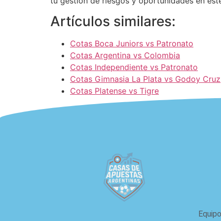
tu gestión de riesgos y oportunidades en est
Artículos similares:
Cotas Boca Juniors vs Patronato
Cotas Argentina vs Colombia
Cotas Independiente vs Patronato
Cotas Gimnasia La Plata vs Godoy Cruz
Cotas Platense vs Tigre
ac
no
Equip