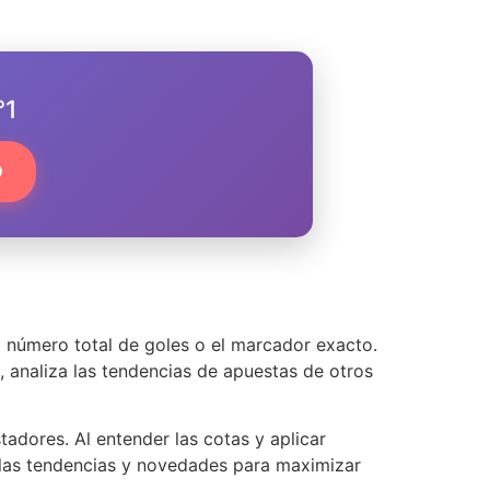
°1
O
el número total de goles o el marcador exacto.
, analiza las tendencias de apuestas de otros
tadores. Al entender las cotas y aplicar
 las tendencias y novedades para maximizar