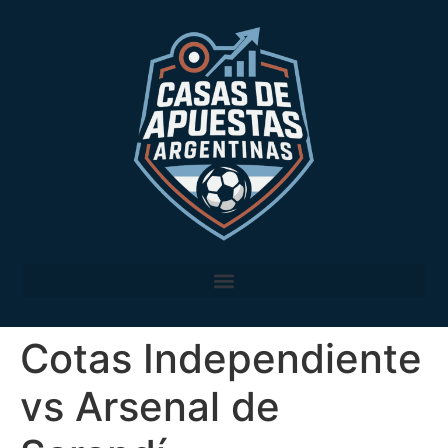
Cotas Independiente
vs Arsenal de