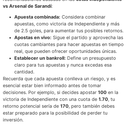
vs Arsenal de Sarandí
:
Apuesta combinada:
Considera combinar
apuestas, como victoria de Independiente y más
de 2.5 goles, para aumentar tus posibles retornos.
Apostas en vivo:
Sigue el partido y aprovecha las
cuotas cambiantes para hacer apuestas en tiempo
real, que pueden ofrecer oportunidades únicas.
Establecer un bankroll:
Define un presupuesto
claro para tus apuestas y nunca excedas esa
cantidad.
Recuerda que cada apuesta conlleva un riesgo, y es
esencial estar bien informado antes de tomar
decisiones. Por ejemplo, si decides apostar
100
en la
victoria de Independiente con una cuota de
1.70
, tu
retorno potencial sería de
170
, pero también debes
estar preparado para la posibilidad de perder tu
inversión.